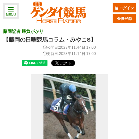
ログイン
MENU
会員登録
藤岡記者 勝負がかり
【藤岡の日曜競馬コラム・みやこS】
公開日:2023年11月4日 17:00
更新日:2023年11月4日 17:00