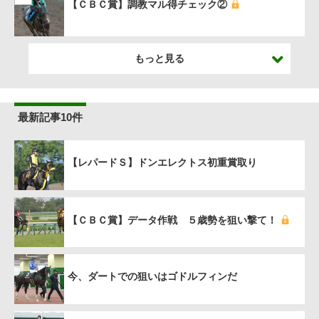
【ＣＢＣ賞】調教マル得チェック②
もっと見る
最新記事10件
【レパードＳ】ドンエレクトス初重賞取り
【ＣＢＣ賞】データ作戦 ５歳勢を狙い撃て！
今、ダートでの狙いはゴドルフィンだ