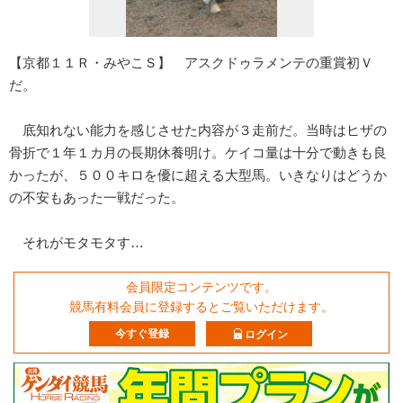
【京都１１Ｒ・みやこＳ】 アスクドゥラメンテの重賞初Ｖ
だ。
底知れない能力を感じさせた内容が３走前だ。当時はヒザの
骨折で１年１カ月の長期休養明け。ケイコ量は十分で動きも良
かったが、５００キロを優に超える大型馬。いきなりはどうか
の不安もあった一戦だった。
それがモタモタす…
会員限定コンテンツです。
競馬有料会員に登録するとご覧いただけます。
今すぐ登録
ログイン