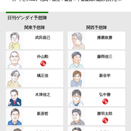
日刊ゲンダイ予想陣
関東予想陣
関西予想陣
武田昌已
播磨政勝
外山勲
藤岡信三
橘正信
新谷学
木津信之
弘中勝
新居哲
勝羽太郎