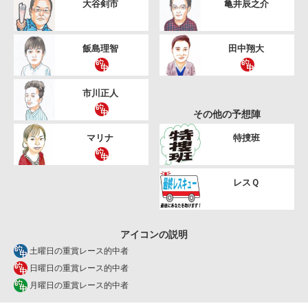
大谷剣市
亀井辰之介
飯島理智
田中翔大
市川正人
その他の予想陣
マリナ
特捜班
レスＱ
アイコンの説明
土曜日の重賞レース的中者
日曜日の重賞レース的中者
月曜日の重賞レース的中者