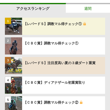
アクセスランキング
週間
1
【レパードＳ】調教マル得チェック①
2
【ＣＢＣ賞】調教マル得チェック①
3
【レパードＳ】注目度高い夏の３歳ダート重賞
4
【ＣＢＣ賞】ディアナザール初重賞取り
5
【ＣＢＣ賞】調教マル得チェック②