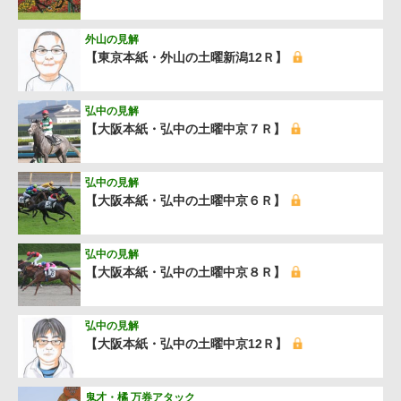
外山の見解
【東京本紙・外山の土曜新潟12Ｒ】
弘中の見解
【大阪本紙・弘中の土曜中京７Ｒ】
弘中の見解
【大阪本紙・弘中の土曜中京６Ｒ】
弘中の見解
【大阪本紙・弘中の土曜中京８Ｒ】
弘中の見解
【大阪本紙・弘中の土曜中京12Ｒ】
鬼才・橘 万券アタック