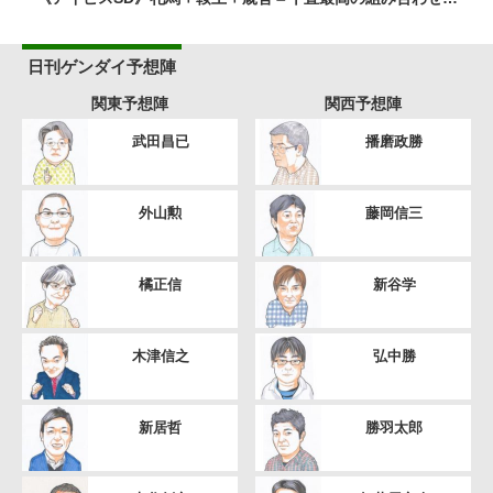
日刊ゲンダイ予想陣
関東予想陣
関西予想陣
武田昌已
播磨政勝
外山勲
藤岡信三
橘正信
新谷学
木津信之
弘中勝
新居哲
勝羽太郎