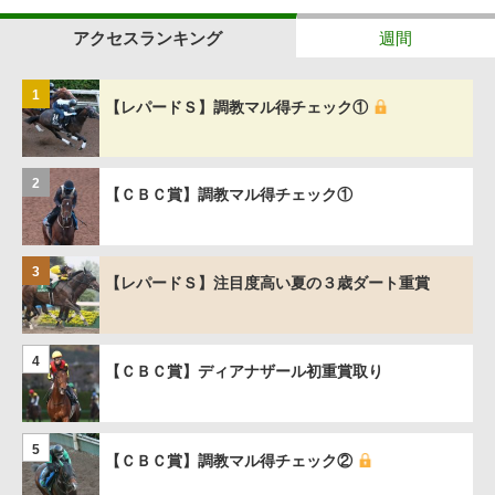
アクセスランキング
週間
1
【レパードＳ】調教マル得チェック①
2
【ＣＢＣ賞】調教マル得チェック①
3
【レパードＳ】注目度高い夏の３歳ダート重賞
4
【ＣＢＣ賞】ディアナザール初重賞取り
5
【ＣＢＣ賞】調教マル得チェック②