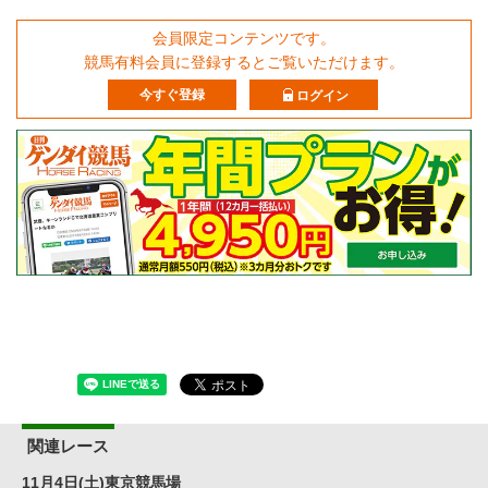
会員限定コンテンツです。
競馬有料会員に登録するとご覧いただけます。
今すぐ登録
ログイン
関連レース
11月4日(土)東京競馬場