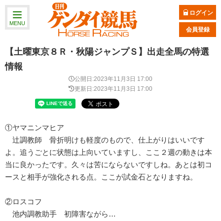
ログイン
MENU
会員登録
【土曜東京８Ｒ・秋陽ジャンプＳ】出走全馬の特選
情報
公開日:2023年11月3日 17:00
更新日:2023年11月3日 17:00
①ヤマニンマヒア
辻調教師 骨折明けも軽度のもので、仕上がりはいいです
よ。追うごとに状態は上向いていますし、ここ２週の動きは本
当に良かったです。久々は苦にならないですしね。あとは初コ
ースと相手が強化される点。ここが試金石となりますね。
②ロスコフ
池内調教助手 初障害ながら…