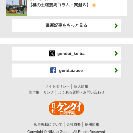
【橘の土曜競馬コラム・関越Ｓ】
最新記事をもっと見る
gendai_keiba
gendai.race
サイトポリシー
個人情報
著作権
リンク
よくある質問・お問い合わせ
広告掲載について
会社概要
採用情報
Copyright © Nikkan Gendai. All Rights Reserved.