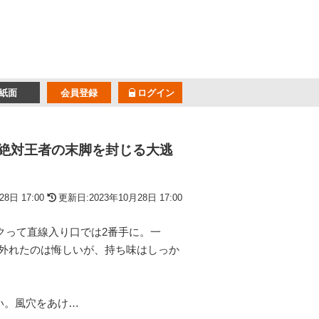
紙面
会員登録
ログイン
絶対王者の末脚を封じる大逃
8日 17:00
更新日:2023年10月28日 17:00
クって直線入り口では2番手に。一
着。外れたのは悔しいが、持ち味はしっか
い。風穴をあけ…