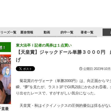
シリーズ一覧
厩舎情報
動画
的中一覧
著者一覧
東大法卒Ｉ記者の馬券は１点買い
想！
【天皇賞】ジャックドール単勝３０００円 
げ
公開日:2023年10月2
菊花賞のサヴォーナ（単勝2000円）は、向正面からマ
瞬、“夢”を見たが、ラスト1FでGI馬2頭にかわされ⑤
り出せたレースで、すがすがしい気分になった。
天皇賞・秋はイクイノックスの圧倒的優位は揺るがな
千直最