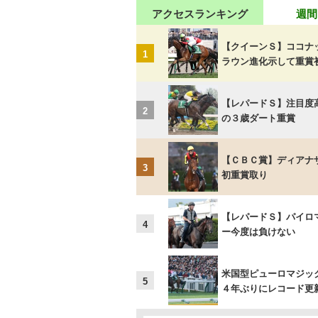
アクセスランキング
週間
【クイーンＳ】ココナ
1
ラウン進化示して重賞
【レパードＳ】注目度
2
の３歳ダート重賞
【ＣＢＣ賞】ディアナ
3
初重賞取り
【レパードＳ】パイロ
4
ー今度は負けない
米国型ピューロマジッ
5
４年ぶりにレコード更