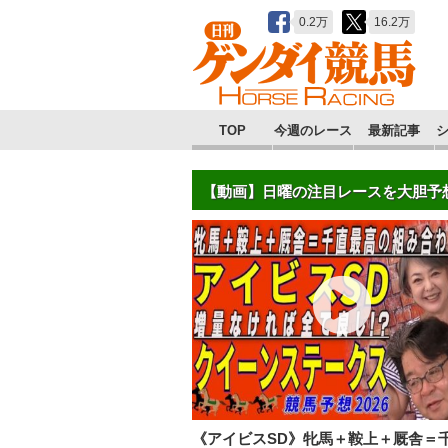
0.2万
16.2万
TOP
今週のレース
最新記事
【動画】日曜の注目レースを大胆予
《アイビスSD》牝馬＋鞍上＋厩舎＝