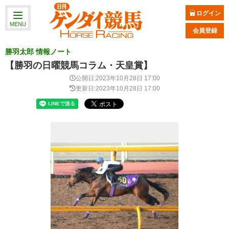
ログイン
MENU
会員登録
勝羽太郎 情報ノート
【勝羽の日曜競馬コラム・天皇賞】
公開日:2023年10月28日 17:00
更新日:2023年10月28日 17:00