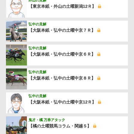
外山の見解
【東京本紙・外山の土曜新潟12Ｒ】
弘中の見解
【大阪本紙・弘中の土曜中京７Ｒ】
弘中の見解
【大阪本紙・弘中の土曜中京６Ｒ】
弘中の見解
【大阪本紙・弘中の土曜中京８Ｒ】
弘中の見解
【大阪本紙・弘中の土曜中京12Ｒ】
鬼才・橘 万券アタック
【橘の土曜競馬コラム・関越Ｓ】