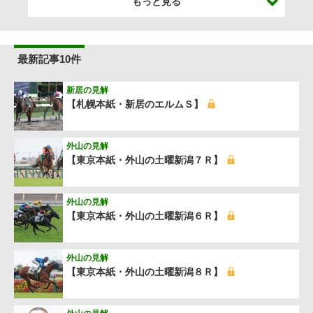
もっと見る
最新記事10件
新居の見解
【札幌本紙・新居のエルムＳ】
外山の見解
【東京本紙・外山の土曜新潟７Ｒ】
外山の見解
【東京本紙・外山の土曜新潟６Ｒ】
外山の見解
【東京本紙・外山の土曜新潟８Ｒ】