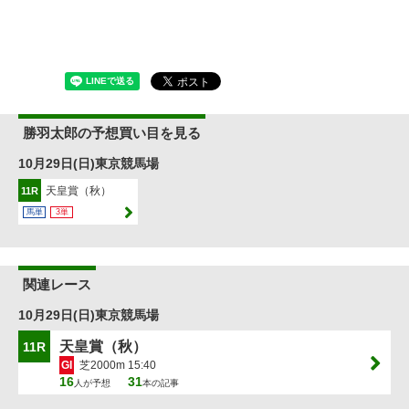
勝羽太郎の予想買い目を見る
10月29日(日)東京競馬場
天皇賞（秋）
11R
馬単
3単
関連レース
10月29日(日)東京競馬場
天皇賞（秋）
11R
GI
芝2000m 15:40
16
31
人が予想
本の記事