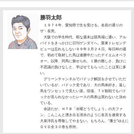
勝羽太郎
１９７４年、愛知県で生を受ける。名前の通りの
ザ・長男。
大阪での学生時代、暇な週末は競馬場に通い、アル
バイトをきっかけに日刊ゲンダイへ。栗東トレセンデ
ビューは忘れもしない９９年３月２４日。毎日杯の週
で、初めて取材した馬は連勝中だったテイエムオペラ
オー。以降、同馬に魅せられ、１勝の難しさ、負けに
不思議の負けなしと、学ばせてもらったことは実に多
い。
グリーンチャンネルでパドック解説をさせていただ
いているが、パドック党であり、大の馬体好き。返し
馬をワンセットで見たい派。現場、ＴＶ観戦でもパド
ックが見られなかったレースの馬券は買わないと決め
ている。
余談だが、ＨＴＢ「水曜どうでしょう」の大ファ
ン。こんこんと湧き出る清水のように名言を連発する
大泉洋氏を尊敬してやまない。もちろん、“藩士”ゆえに
ＤＶＤ全３０巻を所持。