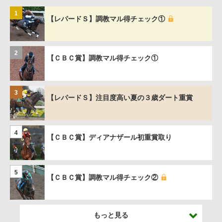
1
【レパードＳ】調教マル得チェック①
2
【ＣＢＣ賞】調教マル得チェック①
3
【レパードＳ】注目度高い夏の３歳ダート重賞
4
【ＣＢＣ賞】ディアナザール初重賞取り
5
【ＣＢＣ賞】調教マル得チェック②
もっと見る