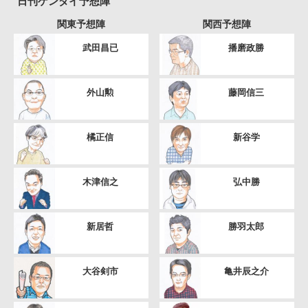
日刊ゲンダイ予想陣
関東予想陣
関西予想陣
武田昌已
播磨政勝
外山勲
藤岡信三
橘正信
新谷学
木津信之
弘中勝
新居哲
勝羽太郎
大谷剣市
亀井辰之介