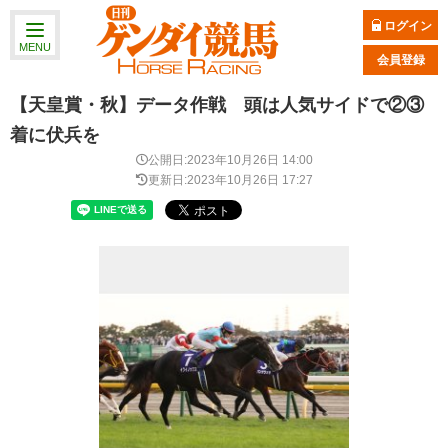
ログイン
MENU
会員登録
【天皇賞・秋】データ作戦 頭は人気サイドで②③
着に伏兵を
公開日:2023年10月26日 14:00
更新日:2023年10月26日 17:27