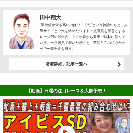
田中翔大
“期待値が最も高いのはワイドだ”という持論のもと、人
気サイドと中穴を絡めたワイド一点勝負を得意とする
レース部の最年少。２２年春から栗東で取材に励んで
いる。一点勝負で磨いた感性と、変幻自在の組み合わ
せで一獲千金を狙う。
著者詳細、記事一覧へ
【動画】日曜の注目レースを大胆予想！