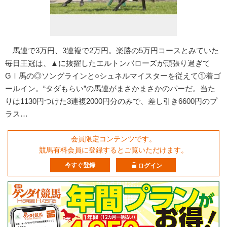
馬連で3万円、3連複で2万円。楽勝の5万円コースとみていた
毎日王冠は、▲に抜擢したエルトンバローズが頑張り過ぎて
GⅠ馬の◎ソングラインと○シュネルマイスターを従えて①着ゴ
ールイン。“タダもらい”の馬連がまさかまさかのパーだ。当た
りは1130円つけた3連複2000円分のみで、差し引き6600円のプ
ラス…
会員限定コンテンツです。
競馬有料会員に登録するとご覧いただけます。
今すぐ登録
ログイン