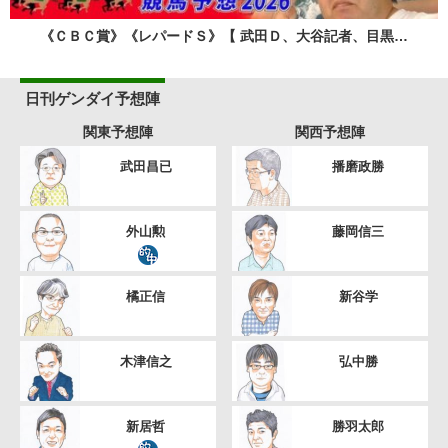
《ＣＢＣ賞》《レパードＳ》【 武田Ｄ、大谷記者、目黒…
日刊ゲンダイ予想陣
関東予想陣
関西予想陣
武田昌已
播磨政勝
外山勲
藤岡信三
橘正信
新谷学
木津信之
弘中勝
新居哲
勝羽太郎