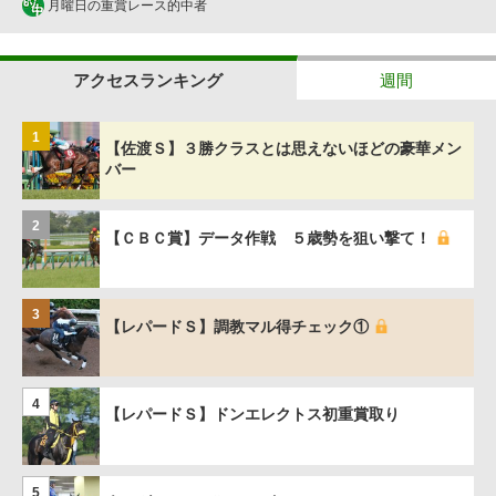
月曜日の重賞レース的中者
アクセスランキング
週間
1
【佐渡Ｓ】３勝クラスとは思えないほどの豪華メン
バー
2
【ＣＢＣ賞】データ作戦 ５歳勢を狙い撃て！
3
【レパードＳ】調教マル得チェック①
4
【レパードＳ】ドンエレクトス初重賞取り
5