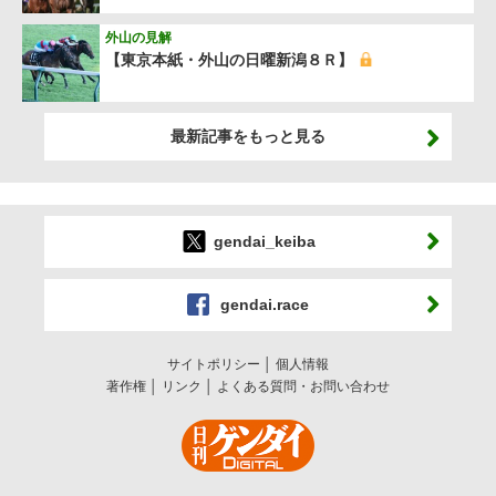
外山の見解
【東京本紙・外山の日曜新潟８Ｒ】
最新記事をもっと見る
gendai_keiba
gendai.race
サイトポリシー
個人情報
著作権
リンク
よくある質問・お問い合わせ