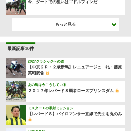
今、ダートでの狙いはゴドルフィンだ
もっと見る
最新記事10件
2027クラシックへの道
【中京２Ｒ・２歳新馬】レニュアージュ 牝・藤原
英昭厩舎
あの馬は今こうしている
２０１７年レパードＳ覇者ローズプリンスダム
ミスターＸの帯封ミッション
【レパードＳ】パイロマンサー直線で先団を丸のみ