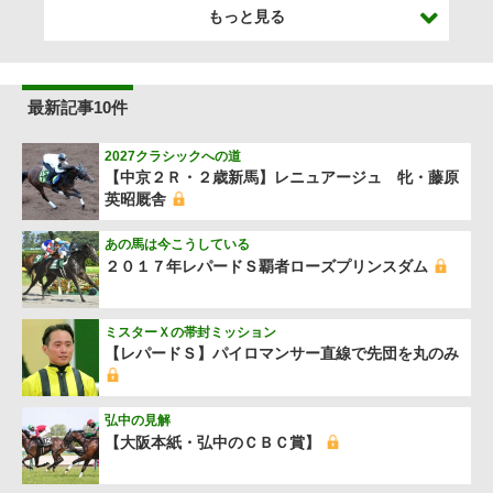
もっと見る
最新記事10件
2027クラシックへの道
【中京２Ｒ・２歳新馬】レニュアージュ 牝・藤原
英昭厩舎
あの馬は今こうしている
２０１７年レパードＳ覇者ローズプリンスダム
ミスターＸの帯封ミッション
【レパードＳ】パイロマンサー直線で先団を丸のみ
弘中の見解
【大阪本紙・弘中のＣＢＣ賞】