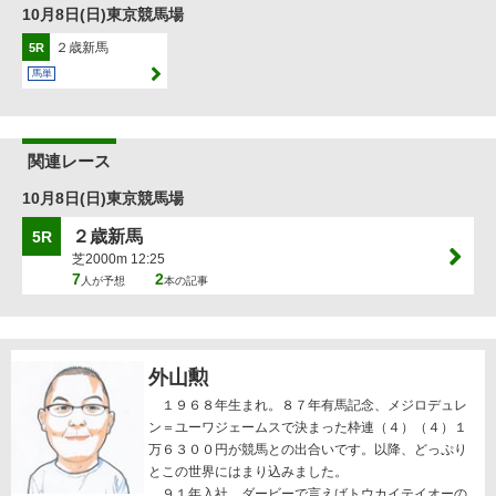
10月8日(日)東京競馬場
２歳新馬
5R
馬単
関連レース
10月8日(日)東京競馬場
２歳新馬
5R
芝2000m 12:25
7
2
人が予想
本の記事
外山勲
１９６８年生まれ。８７年有馬記念、メジロデュレ
ン＝ユーワジェームスで決まった枠連（４）（４）１
万６３００円が競馬との出合いです。以降、どっぷり
とこの世界にはまり込みました。
９１年入社。ダービーで言えばトウカイテイオーの