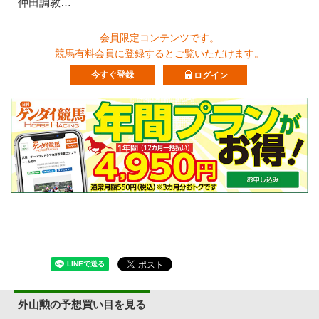
仲田調教…
会員限定コンテンツです。
競馬有料会員に登録するとご覧いただけます。
今すぐ登録
ログイン
外山勲の予想買い目を見る