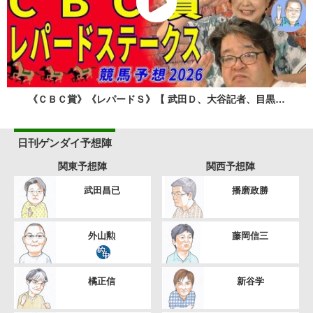
《ＣＢＣ賞》《レパードＳ》【 武田Ｄ、大谷記者、目黒…
日刊ゲンダイ予想陣
関東予想陣
関西予想陣
武田昌已
播磨政勝
外山勲
藤岡信三
橘正信
新谷学