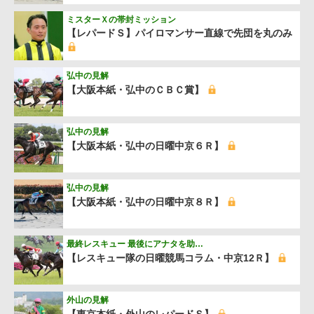
ミスターＸの帯封ミッション
【レパードＳ】パイロマンサー直線で先団を丸のみ
弘中の見解
【大阪本紙・弘中のＣＢＣ賞】
弘中の見解
【大阪本紙・弘中の日曜中京６Ｒ】
弘中の見解
【大阪本紙・弘中の日曜中京８Ｒ】
最終レスキュー 最後にアナタを助…
【レスキュー隊の日曜競馬コラム・中京12Ｒ】
外山の見解
【東京本紙・外山のレパードＳ】