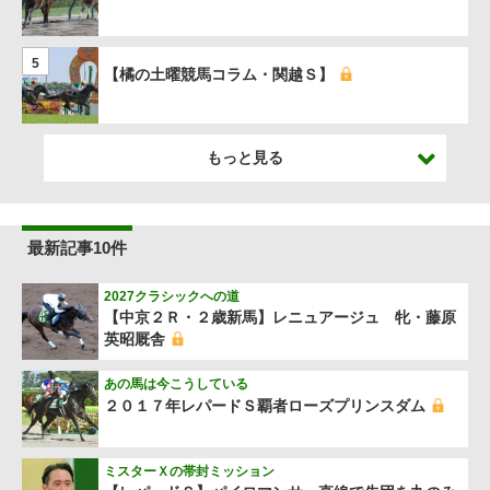
5
【橘の土曜競馬コラム・関越Ｓ】
もっと見る
最新記事10件
2027クラシックへの道
【中京２Ｒ・２歳新馬】レニュアージュ 牝・藤原
英昭厩舎
あの馬は今こうしている
２０１７年レパードＳ覇者ローズプリンスダム
ミスターＸの帯封ミッション