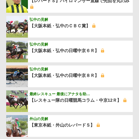
【レパードＳ】パイロマンサー直線で先団を丸のみ
弘中の見解
【大阪本紙・弘中のＣＢＣ賞】
弘中の見解
【大阪本紙・弘中の日曜中京６Ｒ】
弘中の見解
【大阪本紙・弘中の日曜中京８Ｒ】
最終レスキュー 最後にアナタを助…
【レスキュー隊の日曜競馬コラム・中京12Ｒ】
外山の見解
【東京本紙・外山のレパードＳ】