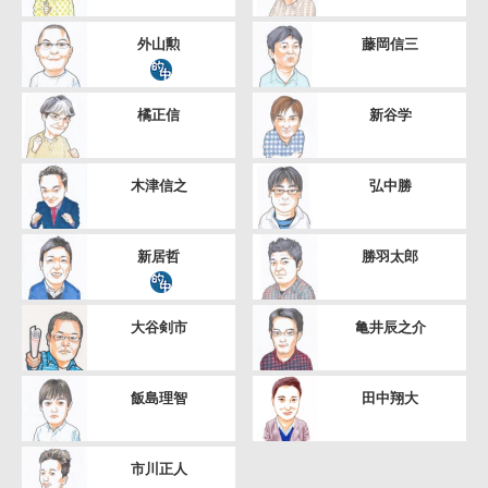
外山勲
藤岡信三
橘正信
新谷学
木津信之
弘中勝
新居哲
勝羽太郎
大谷剣市
亀井辰之介
飯島理智
田中翔大
市川正人