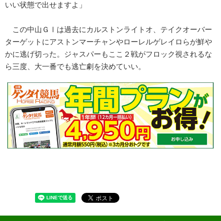
いい状態で出せますよ」
この中山ＧⅠは過去にカルストンライトオ、テイクオーバー
ターゲットにアストンマーチャンやローレルゲレイロらが鮮や
かに逃げ切った。ジャスパーもここ２戦がフロック視されるな
ら三度、大一番でも逃亡劇を決めていい。