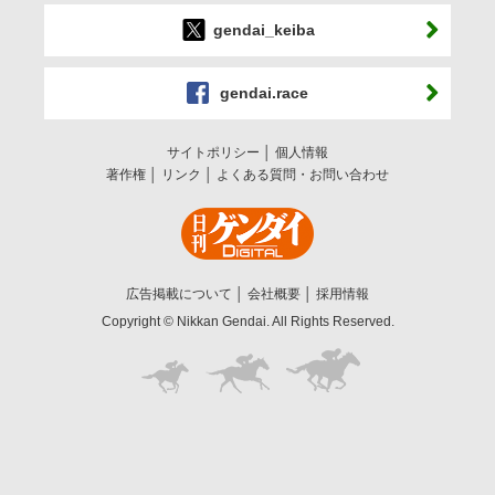
gendai_keiba
gendai.race
サイトポリシー
個人情報
著作権
リンク
よくある質問・お問い合わせ
広告掲載について
会社概要
採用情報
Copyright © Nikkan Gendai. All Rights Reserved.