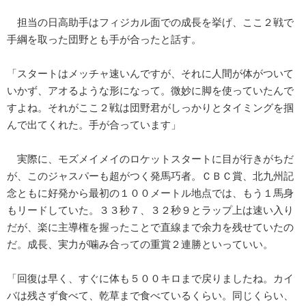
担当の日高助手はフィジカル面での成長を挙げ、ここ２戦で
手綱を取った団野とも手が合ったと話す。
「スタートはメッチャ速いんですが、それに人間が体がついて
いかず、アオるような形になって。微妙に脚を使っていたんで
すよね。それがここ２戦は団野君がしっかりとタイミングを掴
んで出てくれた。手が合っています」
実際に、モズメイメイのロケットスタートに目が行きがちだ
が、このジャスパーも超がつく発馬巧者。ＣＢＣ賞、北九州記
念ともに好発から最初の１００メートル地点では、もう１馬身
もリードしていた。３３秒７、３２秒９とラップ上は速い入り
だが、楽に主導権を握ったことで直線まで余力を残せていたの
だ。成長、実力が噛み合っての重賞２連勝といっていい。
「回復は早く、すぐに体も５００キロまで戻りましたね。カイ
バは残さず食べて、乾草まで食べているくらい。同じくらい、