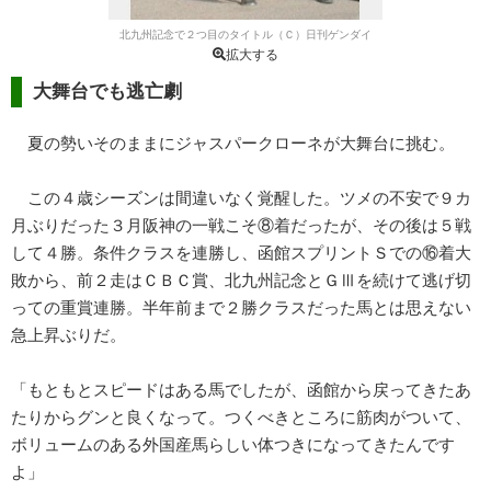
北九州記念で２つ目のタイトル（Ｃ）日刊ゲンダイ
拡大する
大舞台でも逃亡劇
夏の勢いそのままにジャスパークローネが大舞台に挑む。
この４歳シーズンは間違いなく覚醒した。ツメの不安で９カ
月ぶりだった３月阪神の一戦こそ⑧着だったが、その後は５戦
して４勝。条件クラスを連勝し、函館スプリントＳでの⑯着大
敗から、前２走はＣＢＣ賞、北九州記念とＧⅢを続けて逃げ切
っての重賞連勝。半年前まで２勝クラスだった馬とは思えない
急上昇ぶりだ。
「もともとスピードはある馬でしたが、函館から戻ってきたあ
たりからグンと良くなって。つくべきところに筋肉がついて、
ボリュームのある外国産馬らしい体つきになってきたんです
よ」