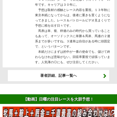
年です。キャリアは３０年に。
予想は取材の感触とレース内容を重視。１３年秋に
東京本紙になってからは、後者に重きを置くようにな
ってきました。レース＆パトロールビデオ見まくりで
予想に精を出す日々です。
馬券は単、複、枠連のみの時代から買っていること
もあって、オーソドックスに単勝＆馬単、馬連の２連
系までが多いですね。３連単は自信がある時に頭固定
で、というパターンです。
本紙だけにまずは的中が一番の使命でも、儲けて終
わらなければ意味がない。回収率重視で頑張っていま
す。人気薄の◎にも、ぜひ注目してください。
著者詳細、記事一覧へ
【動画】日曜の注目レースを大胆予想！