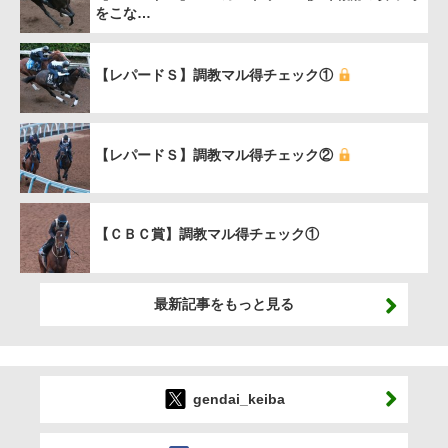
をこな…
【レパードＳ】調教マル得チェック①
【レパードＳ】調教マル得チェック②
【ＣＢＣ賞】調教マル得チェック①
最新記事をもっと見る
gendai_keiba