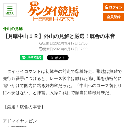
ログイン
MENU
会員登録
外山の見解
【月曜中山１Ｒ】外山の見解と厳選！厩舎の本音
公開日:2023年9月17日 17:00
更新日:2023年9月17日 17:00
タイセイコマンドは初障害の前走で③着好走。飛越は無難で
先行５番手につけると、レース後半は離れた逃げ馬を積極的に
追いかけて圏内に粘る好内容だった。「中山へのコース替わり
に不安はない」と陣営。入障２戦目で順当に勝機到来だ。
【厳選！厩舎の本音】
アドマイヤレビン