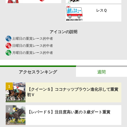
レスＱ
アイコンの説明
土曜日の重賞レース的中者
日曜日の重賞レース的中者
月曜日の重賞レース的中者
アクセスランキング
週間
1
【クイーンＳ】ココナッツブラウン進化示して重賞
初Ｖ
2
【レパードＳ】注目度高い夏の３歳ダート重賞