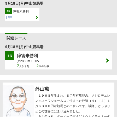
9月18日(月)中山競馬場
障害未勝利
1R
馬単
関連レース
9月18日(月)中山競馬場
障害未勝利
1R
ダ2880m 10:05
7
2
人が予想
本の記事
外山勲
１９６８年生まれ。８７年有馬記念、メジロデュレ
ン＝ユーワジェームスで決まった枠連（４）（４）１
万６３００円が競馬との出合いです。以降、どっぷり
とこの世界にはまり込みました。
９１年入社。ダービーで言えばトウカイテイオーの