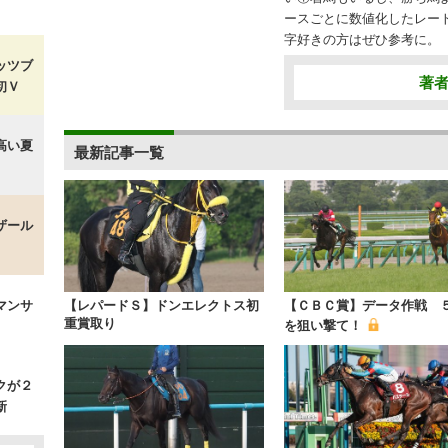
ースごとに数値化したレー
字好きの方はぜひ参考に。
ッツブ
著
初Ｖ
高い夏
最新記事一覧
ザール
マンサ
【レパードＳ】ドンエレクトス初
【ＣＢＣ賞】データ作戦 
重賞取り
を狙い撃て！
クが２
新