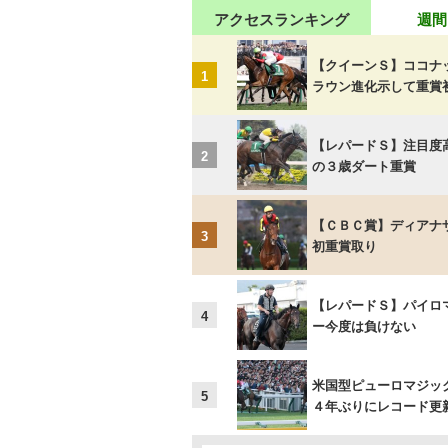
アクセスランキング
週間
【クイーンＳ】ココナ
1
ラウン進化示して重賞
【レパードＳ】注目度
2
の３歳ダート重賞
【ＣＢＣ賞】ディアナ
3
初重賞取り
【レパードＳ】パイロ
4
ー今度は負けない
米国型ピューロマジッ
5
４年ぶりにレコード更