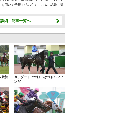
トを用いて予想を組み立てている。記録、数
者詳細、記事一覧へ
５歳勢
今、ダートでの狙いはゴドルフィ
ンだ