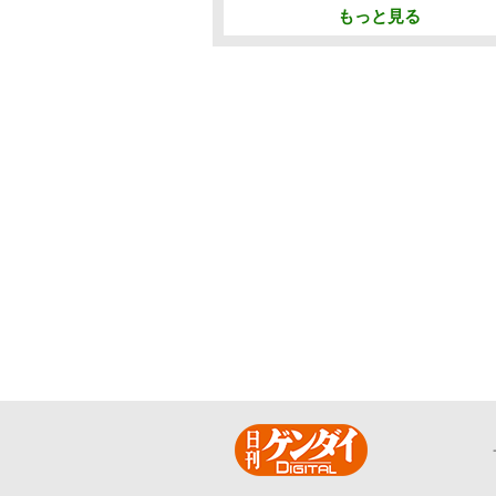
もっと見る