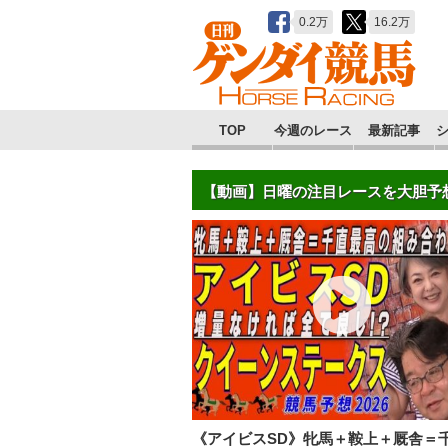
0.2万
16.2万
TOP
今週のレース
最新記事
【動画】日曜の注目レースを大胆予
《アイビスSD》牝馬＋鞍上＋厩舎＝