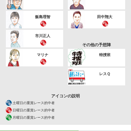
飯島理智
田中翔大
市川正人
その他の予想陣
マリナ
特捜班
レスＱ
アイコンの説明
土曜日の重賞レース的中者
日曜日の重賞レース的中者
月曜日の重賞レース的中者