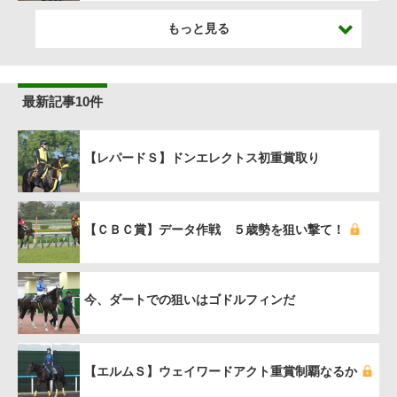
もっと見る
最新記事10件
【レパードＳ】ドンエレクトス初重賞取り
【ＣＢＣ賞】データ作戦 ５歳勢を狙い撃て！
今、ダートでの狙いはゴドルフィンだ
【エルムＳ】ウェイワードアクト重賞制覇なるか