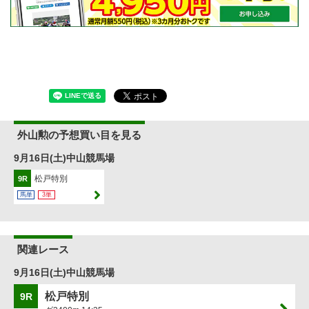
外山勲の予想買い目を見る
9月16日(土)中山競馬場
松戸特別
9R
馬単
3単
関連レース
9月16日(土)中山競馬場
松戸特別
9R