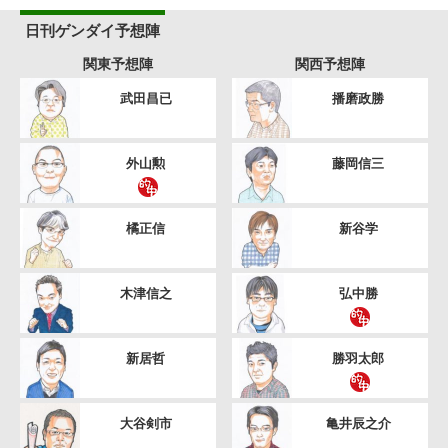
日刊ゲンダイ予想陣
関東予想陣
関西予想陣
武田昌已
播磨政勝
外山勲
藤岡信三
橘正信
新谷学
木津信之
弘中勝
新居哲
勝羽太郎
大谷剣市
亀井辰之介