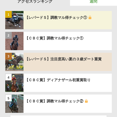
アクセスランキング
週間
1
【レパードＳ】調教マル得チェック①
2
【ＣＢＣ賞】調教マル得チェック①
3
【レパードＳ】注目度高い夏の３歳ダート重賞
4
【ＣＢＣ賞】ディアナザール初重賞取り
5
【ＣＢＣ賞】調教マル得チェック②