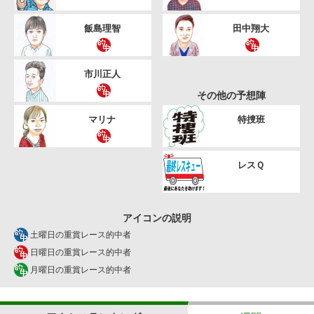
飯島理智
田中翔大
市川正人
その他の予想陣
マリナ
特捜班
レスＱ
アイコンの説明
土曜日の重賞レース的中者
日曜日の重賞レース的中者
月曜日の重賞レース的中者