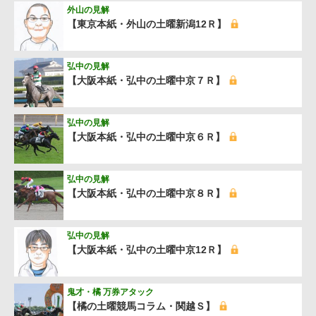
外山の見解
【東京本紙・外山の土曜新潟12Ｒ】
弘中の見解
【大阪本紙・弘中の土曜中京７Ｒ】
弘中の見解
【大阪本紙・弘中の土曜中京６Ｒ】
弘中の見解
【大阪本紙・弘中の土曜中京８Ｒ】
弘中の見解
【大阪本紙・弘中の土曜中京12Ｒ】
鬼才・橘 万券アタック
【橘の土曜競馬コラム・関越Ｓ】