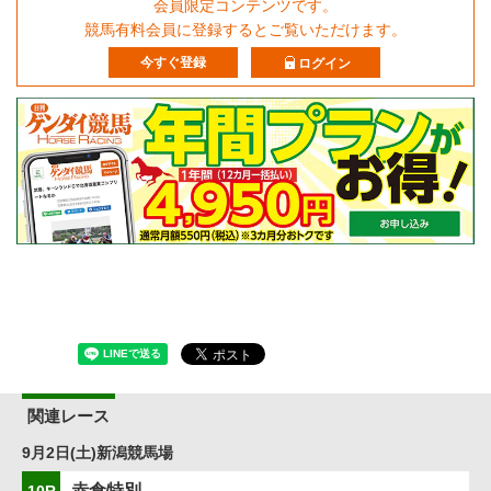
会員限定コンテンツです。
競馬有料会員に登録するとご覧いただけます。
今すぐ登録
ログイン
関連レース
9月2日(土)新潟競馬場
赤倉特別
10R