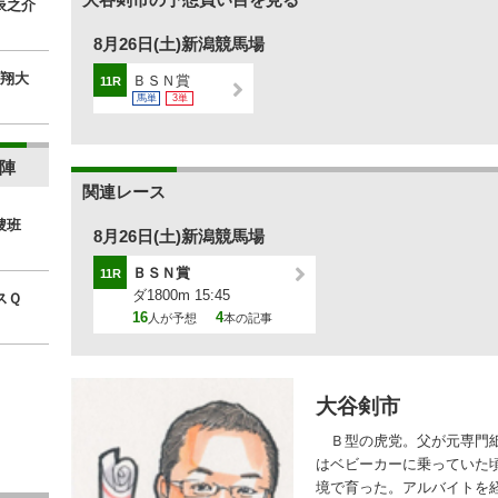
辰之介
8月26日(土)新潟競馬場
翔大
ＢＳＮ賞
11R
馬単
3単
陣
関連レース
捜班
8月26日(土)新潟競馬場
ＢＳＮ賞
11R
ダ1800m 15:45
スＱ
16
4
人が予想
本の記事
大谷剣市
Ｂ型の虎党。父が元専門紙
はベビーカーに乗っていた
境で育った。アルバイトを