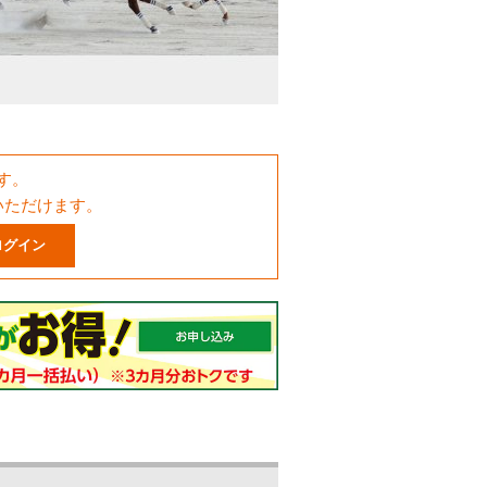
す。
いただけます。
ログイン