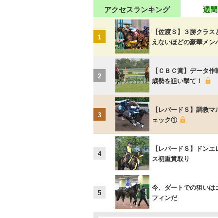
アクセスランキング
週間
【佐渡Ｓ】３勝クラス
1
えないほどの豪華メン
【ＣＢＣ賞】データ作
2
歳勢を狙い撃て！
【レパードＳ】調教マ
3
ェック①
【レパードＳ】ドンエ
4
ス初重賞取り
今、ダートでの狙いは
5
フィンだ