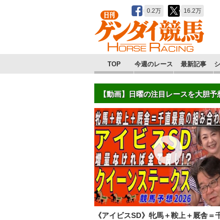
0.2万
16.2万
TOP
今週のレース
最新記事
【動画】日曜の注目レースを大胆予
《アイビスSD》牝馬＋鞍上＋厩舎＝