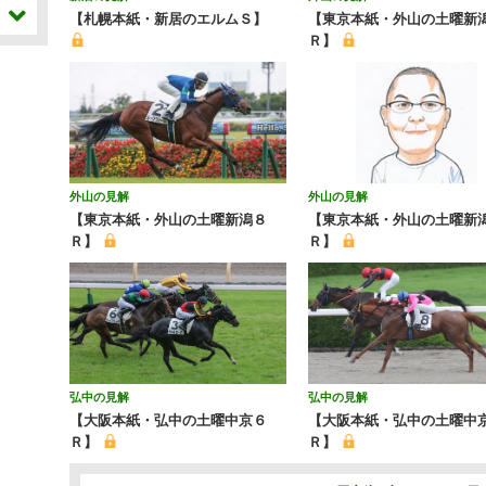
【札幌本紙・新居のエルムＳ】
【東京本紙・外山の土曜新
Ｒ】
外山の見解
外山の見解
【東京本紙・外山の土曜新潟８
【東京本紙・外山の土曜新潟
Ｒ】
Ｒ】
弘中の見解
弘中の見解
【大阪本紙・弘中の土曜中京６
【大阪本紙・弘中の土曜中
Ｒ】
Ｒ】