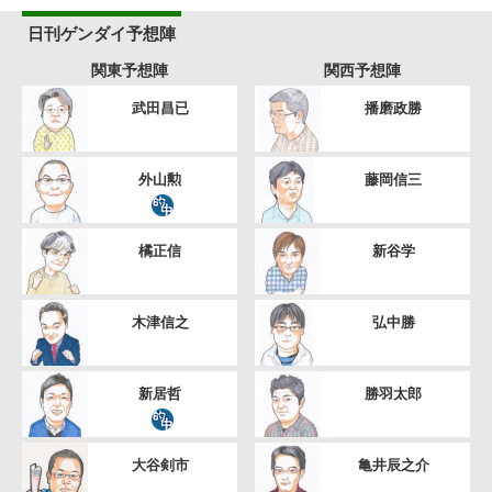
日刊ゲンダイ予想陣
関東予想陣
関西予想陣
武田昌已
播磨政勝
外山勲
藤岡信三
橘正信
新谷学
木津信之
弘中勝
新居哲
勝羽太郎
大谷剣市
亀井辰之介