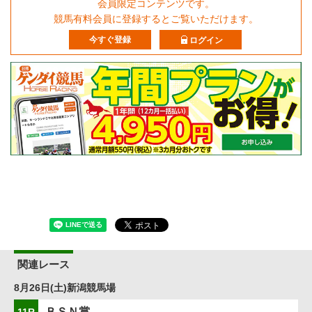
会員限定コンテンツです。
競馬有料会員に登録するとご覧いただけます。
今すぐ登録
ログイン
関連レース
8月26日(土)新潟競馬場
ＢＳＮ賞
11R