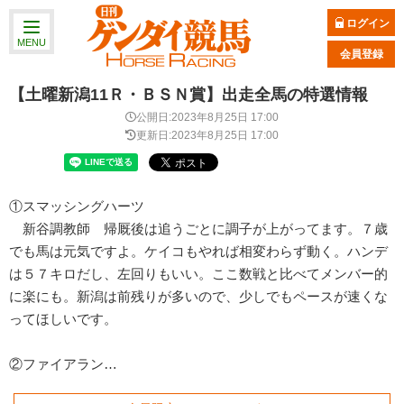
ログイン
MENU
会員登録
【土曜新潟11Ｒ・ＢＳＮ賞】出走全馬の特選情報
公開日:2023年8月25日 17:00
更新日:2023年8月25日 17:00
①スマッシングハーツ
新谷調教師 帰厩後は追うごとに調子が上がってます。７歳
でも馬は元気ですよ。ケイコもやれば相変わらず動く。ハンデ
は５７キロだし、左回りもいい。ここ数戦と比べてメンバー的
に楽にも。新潟は前残りが多いので、少しでもペースが速くな
ってほしいです。
②ファイアラン…