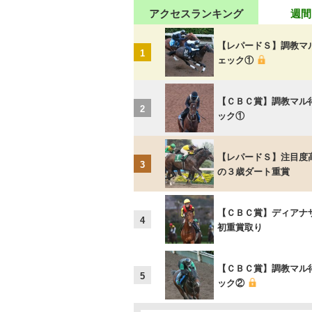
アクセスランキング
週間
【レパードＳ】調教マ
1
ェック①
【ＣＢＣ賞】調教マル
2
ック①
【レパードＳ】注目度
3
の３歳ダート重賞
【ＣＢＣ賞】ディアナ
4
初重賞取り
【ＣＢＣ賞】調教マル
5
ック②