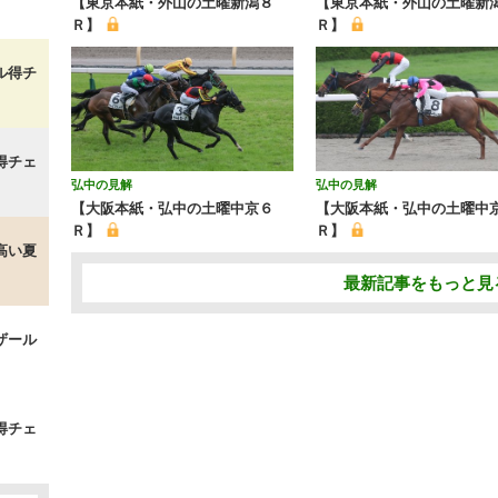
【東京本紙・外山の土曜新潟８
【東京本紙・外山の土曜新潟
Ｒ】
Ｒ】
ル得チ
得チェ
弘中の見解
弘中の見解
【大阪本紙・弘中の土曜中京６
【大阪本紙・弘中の土曜中
Ｒ】
Ｒ】
高い夏
最新記事をもっと見
ザール
得チェ