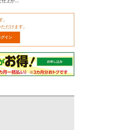
た仕上が…
す。
いただけます。
ログイン