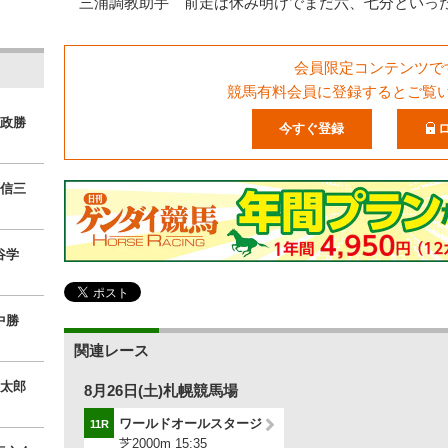
三浦調教助手 前走は休み明けでまだ六、七分といっ
会員限定コンテンツで
競馬有料会員に登録するとご覧
政勝
今すぐ登録
信三
谷学
中勝
関連レース
太郎
8月26日(土)札幌競馬場
ワールドオールスタージョッキーズ第２戦
11R
芝2000m 15:35