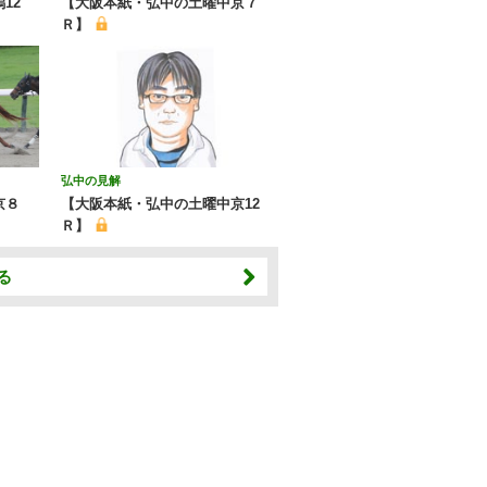
12
【大阪本紙・弘中の土曜中京７
Ｒ】
弘中の見解
京８
【大阪本紙・弘中の土曜中京12
Ｒ】
る