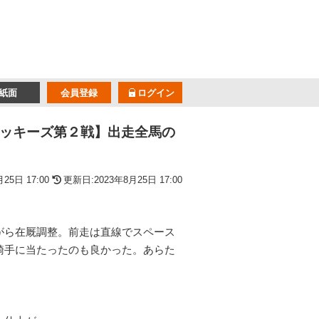
紙面
会員登録
ログイン
ョッキーズ第２戦】出走全馬の
25日 17:00
更新日:2023年8月25日 17:00
がら在厩調整。前走は直線でスペース
騎手に当たったのも良かった。あらた