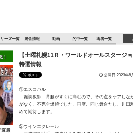
シリーズ一覧
厩舎情報
動画
的中一覧
著者一覧
【土曜札幌11Ｒ・ワールドオールスタージ
想！
特選情報
公開日:2023年8月
①エスコバル
堀調教師 背腰がすぐに痛むので、その点をケアしな
がなく、不完全燃焼でした。再度、同じ舞台だし、川田
めて期待します。
②ウインエクレール
千直最