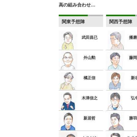
高の組み合わせ…
関東予想陣
関西予想陣
武田昌已
播磨
外山勲
藤岡
橘正信
新
木津信之
弘
新居哲
勝羽