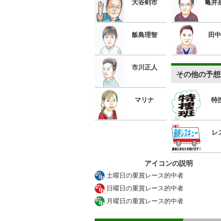
大谷剣市
亀井
飯島理智
田中
市川正人
その他の予想
マリナ
特
レ
アイコンの説明
土曜日の重賞レース的中者
日曜日の重賞レース的中者
月曜日の重賞レース的中者