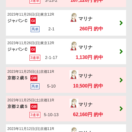
187,120円
的中
3-13-2
3連単
2023年11月26日(日)東京12R
マリナ
ジャパンＣ
GI
260円
的中
2-1
馬単
2023年11月26日(日)東京12R
マリナ
ジャパンＣ
GI
1,130円
的中
2-1-17
3連単
2023年11月25日(土)京都11R
マリナ
京都２歳Ｓ
GIII
10,500円
的中
5-10
馬単
2023年11月25日(土)京都11R
マリナ
京都２歳Ｓ
GIII
62,160円
的中
5-10-13
3連単
2023年11月12日(日)京都11R