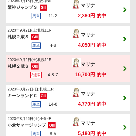
2023年9月16日(土)阪神8R
マリナ
阪神ジャンプＳ
GIII
2,380円
的中
11-2
馬単
2023年9月2日(土)札幌11R
マリナ
札幌２歳Ｓ
GIII
4,050円
的中
4-8
馬単
2023年9月2日(土)札幌11R
マリナ
札幌２歳Ｓ
GIII
16,700円
的中
4-8-7
3連単
2023年8月27日(日)札幌11R
マリナ
キーンランドＣ
GIII
4,770円
的中
14-8
馬単
2023年8月26日(土)小倉4R
マリナ
小倉サマージャンプ
GIII
5,180円
的中
8-5
馬単