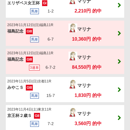
マリナ
エリザベス女王杯
GI
2,210円
的中
1-2
馬単
2023年11月12日(日)福島11R
マリナ
福島記念
GIII
10,360円
的中
6-7
馬単
2023年11月12日(日)福島11R
マリナ
福島記念
GIII
84,550円
的中
6-7-2
3連単
2023年11月5日(日)京都11R
マリナ
みやこＳ
GIII
1,830円
的中
15-7
馬単
2023年11月4日(土)東京11R
マリナ
京王杯２歳Ｓ
GII
3,560円
的中
7-2
馬単