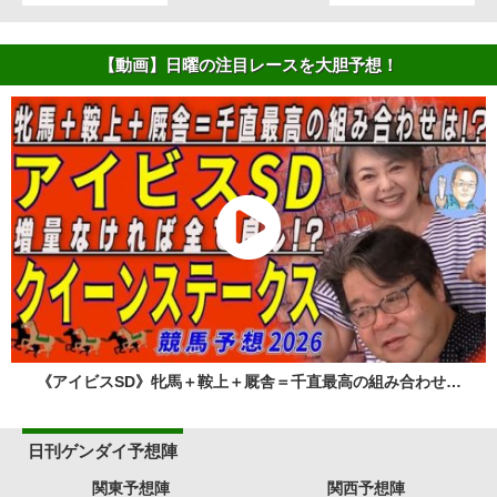
【動画】日曜の注目レースを大胆予想！
《アイビスSD》牝馬＋鞍上＋厩舎＝千直最高の組み合わせ…
日刊ゲンダイ予想陣
関東予想陣
関西予想陣