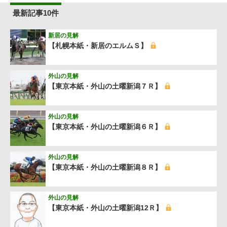
最新記事10件
新居の見解
【札幌本紙・新居のエルムＳ】
外山の見解
【東京本紙・外山の土曜新潟７Ｒ】
外山の見解
【東京本紙・外山の土曜新潟６Ｒ】
外山の見解
【東京本紙・外山の土曜新潟８Ｒ】
外山の見解
【東京本紙・外山の土曜新潟12Ｒ】