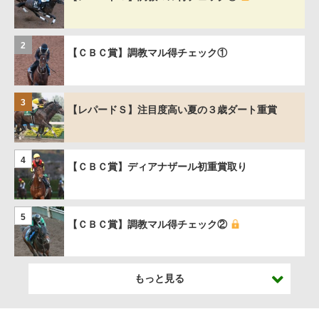
2
【ＣＢＣ賞】調教マル得チェック①
3
【レパードＳ】注目度高い夏の３歳ダート重賞
4
【ＣＢＣ賞】ディアナザール初重賞取り
5
【ＣＢＣ賞】調教マル得チェック②
もっと見る