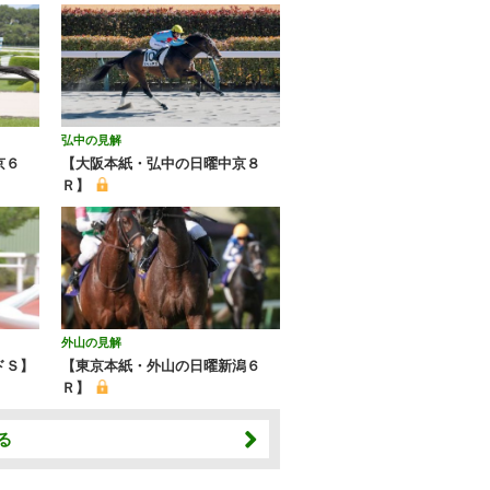
弘中の見解
京６
【大阪本紙・弘中の日曜中京８
Ｒ】
外山の見解
ドＳ】
【東京本紙・外山の日曜新潟６
Ｒ】
る