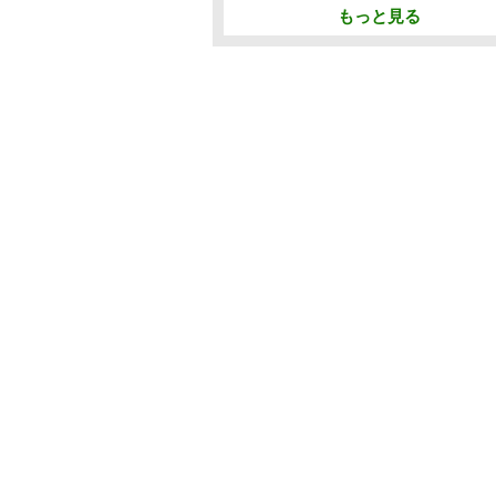
もっと見る