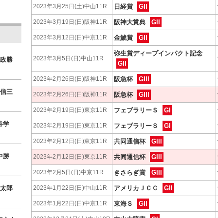
2023年3月25日(土)中山11R
日経賞
GII
2023年3月19日(日)阪神11R
阪神大賞典
GII
2023年3月12日(日)中京11R
金鯱賞
GII
弥生賞ディープインパクト記念
2023年3月5日(日)中山11R
政勝
GII
2023年2月26日(日)阪神11R
阪急杯
GIII
信三
2023年2月26日(日)阪神11R
阪急杯
GIII
2023年2月19日(日)東京11R
フェブラリーＳ
GI
谷学
2023年2月19日(日)東京11R
フェブラリーＳ
GI
2023年2月12日(日)東京11R
共同通信杯
GIII
中勝
2023年2月12日(日)東京11R
共同通信杯
GIII
2023年2月5日(日)中京11R
きさらぎ賞
GIII
太郎
2023年1月22日(日)中山11R
アメリカＪＣＣ
GII
2023年1月22日(日)中京11R
東海Ｓ
GII