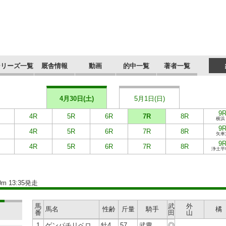
シリーズ一覧
厩舎情報
動画
的中一覧
著者一覧
4月30日(土)
5月1日(日)
9
4R
5R
6R
7R
8R
横浜
9
4R
5R
6R
7R
8R
矢車
9
4R
5R
6R
7R
8R
浄土平
0m 13:35発走
馬
武
外
馬名
性齢
斤量
騎手
橘
番
田
山
1
ゲンパチリベロ
牡4
57
武豊
◎