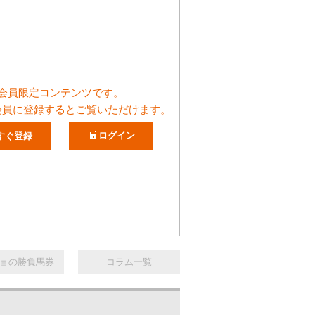
会員限定コンテンツです。
会員に登録するとご覧いただけます。
ログイン
すぐ登録
ョの勝負馬券
コラム一覧