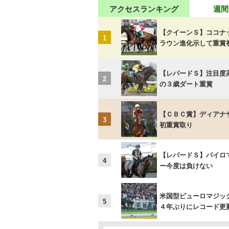
アクセスランキング
週間
【クイーンＳ】ココナ
1
ラウン進化示して重賞
【レパードＳ】注目度
2
の３歳ダート重賞
【ＣＢＣ賞】ディアナ
3
初重賞取り
【レパードＳ】パイロ
4
ー今度は負けない
米国型ピューロマジッ
5
４年ぶりにレコード更