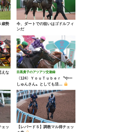
５歳勢
今、ダートでの狙いはゴドルフィ
ンだ
思えな
目黒貴子のアツアツ交遊録
〈124〉ＹｏｕＴｕｂｅｒ〝やー
しゅんさん〟としても活…
チェッ
【レパードＳ】調教マル得チェッ