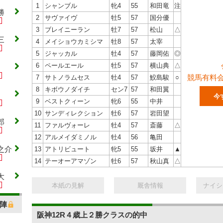
1
シャンブル
牝4
55
和田竜
注
勝
2
サヴァイヴ
牡5
57
国分優
3
ブレイニーラン
牡7
57
松山
△
三
4
メイショウカミシマ
牡8
57
太宰
5
ジャッカル
牡4
57
藤岡佑
◎
6
ペールエール
牡5
57
横山典
△
競馬有料
7
サトノラムセス
牡4
57
鮫島駿
○
8
キボウノダイチ
セン7
57
和田翼
今
9
ベストクィーン
牝6
55
中井
10
サンディレクション
牡6
57
岩田望
郎
11
ファルヴォーレ
牡4
57
斎藤
△
12
アルメイダミノル
牡4
56
亀田
之介
13
アトリビュート
牝5
55
坂井
▲
14
テーオーアマゾン
牡6
57
秋山真
△
大
本紙の見解
厩舎情報
ナイシ
陣
阪神12R４歳上２勝クラスの的中