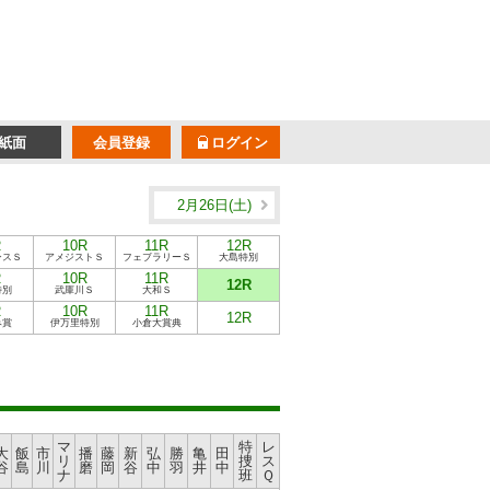
紙面
会員登録
ログイン
2月26日(土)
R
10R
11R
12R
ンスＳ
アメジストＳ
フェブラリーＳ
大島特別
R
10R
11R
12R
特別
武庫川Ｓ
大和Ｓ
R
10R
11R
12R
み賞
伊万里特別
小倉大賞典
マ
特
レ
大
飯
市
播
藤
新
弘
勝
亀
田
リ
捜
ス
谷
島
川
磨
岡
谷
中
羽
井
中
ナ
班
Ｑ