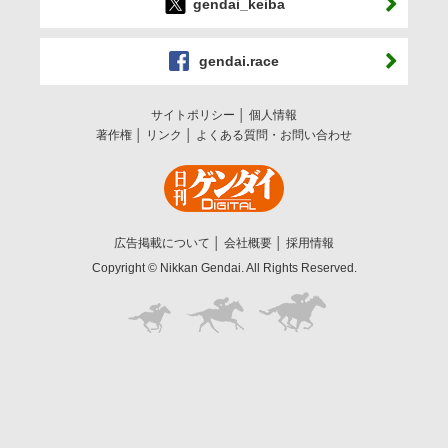
gendai_keiba
gendai.race
サイトポリシー
個人情報
著作権
リンク
よくある質問・お問い合わせ
広告掲載について
会社概要
採用情報
Copyright © Nikkan Gendai. All Rights Reserved.