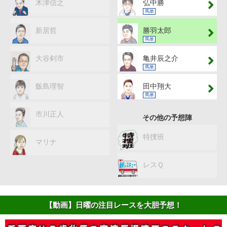
木津信之
弘中勝
馬単
新居哲
勝羽太郎
馬単
大谷剣市
亀井辰之介
馬単
飯島理智
田中翔大
馬単
市川正人
その他の予想陣
特捜班
マリナ
レスＱ
【動画】日曜の注目レースを大胆予想！