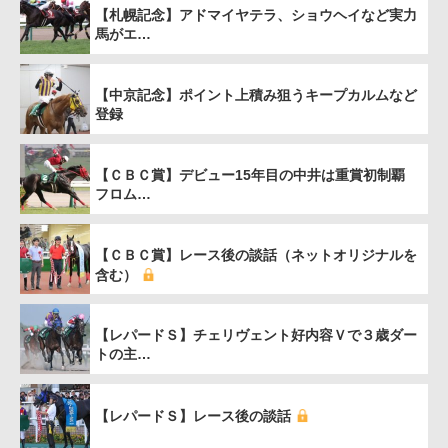
【札幌記念】アドマイヤテラ、ショウヘイなど実力
馬がエ…
【中京記念】ポイント上積み狙うキープカルムなど
登録
【ＣＢＣ賞】デビュー15年目の中井は重賞初制覇
フロム…
【ＣＢＣ賞】レース後の談話（ネットオリジナルを
含む）
【レパードＳ】チェリヴェント好内容Ｖで３歳ダー
トの主…
【レパードＳ】レース後の談話