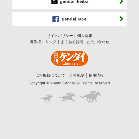
gendai_keiba
gendai.race
サイトポリシー
個人情報
著作権
リンク
よくある質問・お問い合わせ
広告掲載について
会社概要
採用情報
Copyright © Nikkan Gendai. All Rights Reserved.