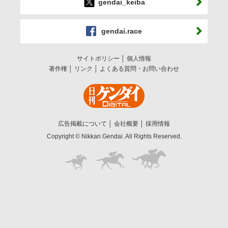
gendai_keiba
gendai.race
サイトポリシー
個人情報
著作権
リンク
よくある質問・お問い合わせ
広告掲載について
会社概要
採用情報
Copyright © Nikkan Gendai. All Rights Reserved.