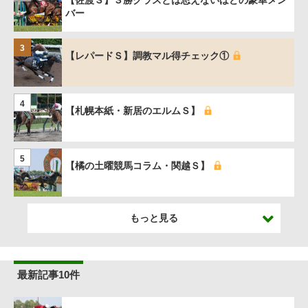
【佐渡Ｓ】３勝クラスとは思えないほどの豪華メン
バー
3
【レパードＳ】調教マル得チェック①
4
【札幌本紙・新居のエルムＳ】
5
【橘の土曜競馬コラム・関越Ｓ】
もっと見る
最新記事10件