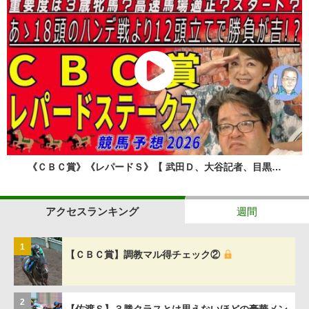
《ＣＢＣ賞》《レパードＳ》【 武田Ｄ、大谷記者、目黒…
アクセスランキング
週間
1
【ＣＢＣ賞】調教マル得チェック②
2