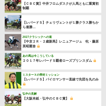
【ＣＢＣ賞】中井フロムダスクが人馬ともに重賞初
制覇
【レパードＳ】チェリヴェントが１勝クラス勝ちか
ら連勝…
2027クラシックへの道
【中京２Ｒ・２歳新馬】レニュアージュ 牝・藤原
英昭厩舎
あの馬は今こうしている
２０１７年レパードＳ覇者ローズプリンスダム
ミスターＸの帯封ミッション
【レパードＳ】パイロマンサー直線で先団を丸のみ
弘中の見解
【大阪本紙・弘中のＣＢＣ賞】