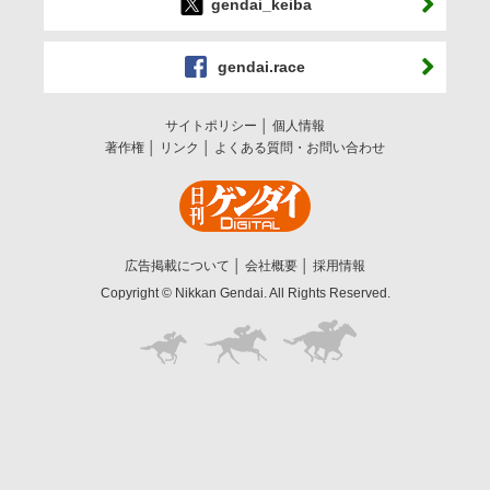
gendai_keiba
gendai.race
サイトポリシー
個人情報
著作権
リンク
よくある質問・お問い合わせ
広告掲載について
会社概要
採用情報
Copyright © Nikkan Gendai. All Rights Reserved.