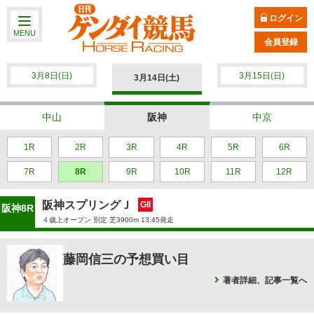
ログイン
MENU
会員登録
3月8日(日)
3月15日(日)
3月14日(土)
中山
阪神
中京
1R
2R
3R
4R
5R
6R
7R
8R
9R
10R
11R
12R
阪神スプリングＪ
GII
阪神8R
４歳上オープン 別定 芝3900m 13:45発走
藤岡信三の予想買い目
著者詳細、記事一覧へ