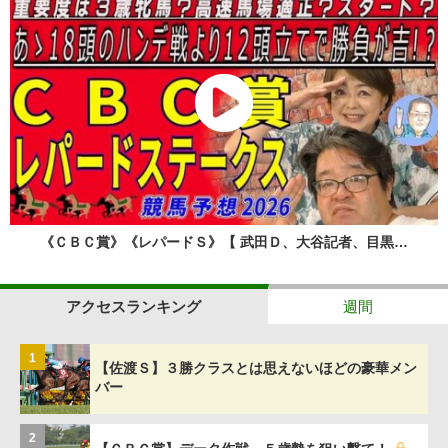
《ＣＢＣ賞》《レパードＳ》【 武田Ｄ、大谷記者、目黒…
アクセスランキング
週間
1
【佐渡Ｓ】３勝クラスとは思えないほどの豪華メン
バー
2