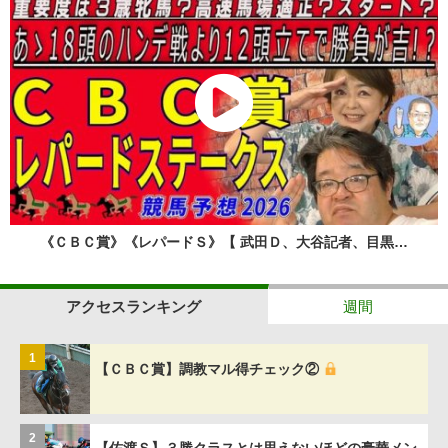
《ＣＢＣ賞》《レパードＳ》【 武田Ｄ、大谷記者、目黒…
アクセスランキング
週間
1
【ＣＢＣ賞】調教マル得チェック②
2