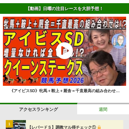
【動画】日曜の注目レースを大胆予想！
《アイビスSD》牝馬＋鞍上＋厩舎＝千直最高の組み合わせ…
アクセスランキング
週間
1
【レパードＳ】調教マル得チェック①