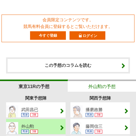
会員限定コンテンツです。
競馬有料会員に登録するとご覧いただけます。
今すぐ登録
ログイン
この予想のコラムを読む
東京11Rの予想
外山勲の予想
関東予想陣
関西予想陣
武田昌已
播磨政勝
馬単
3単
馬単
3単
外山勲
藤岡信三
馬単
3単
馬単
3単