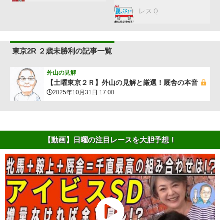
レスＱ
東京2R ２歳未勝利の記事一覧
外山の見解
【土曜東京２Ｒ】外山の見解と厳選！厩舎の本音
2025年10月31日 17:00
【動画】日曜の注目レースを大胆予想！