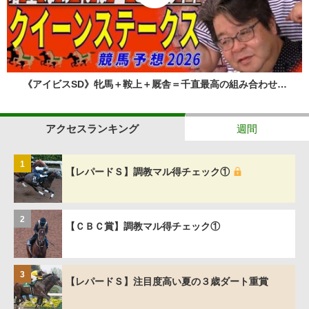
《アイビスSD》牝馬＋鞍上＋厩舎＝千直最高の組み合わせ…
アクセスランキング
週間
1
【レパードＳ】調教マル得チェック①
2
【ＣＢＣ賞】調教マル得チェック①
3
【レパードＳ】注目度高い夏の３歳ダート重賞