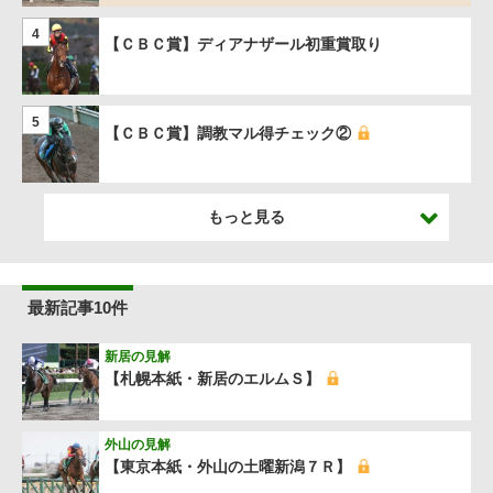
4
【ＣＢＣ賞】ディアナザール初重賞取り
5
【ＣＢＣ賞】調教マル得チェック②
もっと見る
最新記事10件
新居の見解
【札幌本紙・新居のエルムＳ】
外山の見解
【東京本紙・外山の土曜新潟７Ｒ】