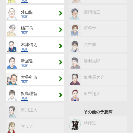
馬単
外山勲
藤岡信三
馬単
橘正信
新谷学
馬単
木津信之
弘中勝
馬単
新居哲
勝羽太郎
馬単
大谷剣市
亀井辰之介
馬単
飯島理智
田中翔大
馬単
市川正人
その他の予想陣
特捜班
マリナ