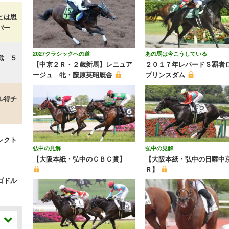
とは思
バー
2027クラシックへの道
あの馬は今こうしている
戦 ５
【中京２Ｒ・２歳新馬】レニュア
２０１７年レパードＳ覇者
ージュ 牝・藤原英昭厩舎
プリンスダム
ル得チ
レクト
弘中の見解
弘中の見解
【大阪本紙・弘中のＣＢＣ賞】
【大阪本紙・弘中の日曜中
Ｒ】
ゴドル