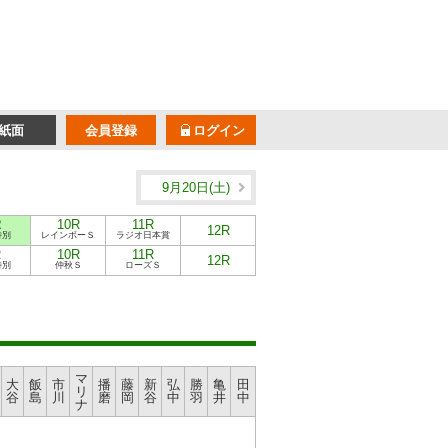
紙面
会員登録
ログイン
9月20日(土)
R
10R
11R
12R
特別
レインボーＳ
ラジオ日本賞
R
10R
11R
12R
特別
仲秋Ｓ
ローズＳ
マ
大
飯
市
播
藤
新
弘
勝
亀
田
リ
谷
島
川
磨
岡
谷
中
羽
井
中
ナ