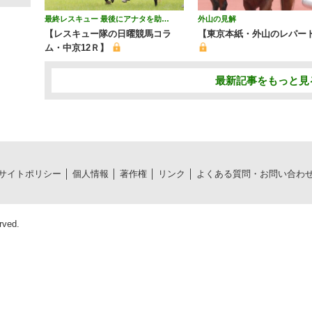
最終レスキュー 最後にアナタを助…
外山の見解
【レスキュー隊の日曜競馬コラ
【東京本紙・外山のレパー
ム・中京12Ｒ】
最新記事をもっと見
サイトポリシー
個人情報
著作権
リンク
よくある質問・お問い合わ
rved.