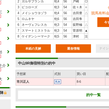
2
ガルサブランカ
牝4
56
戸崎
◎
3
ピコローズ
牝3
54
佐々木
○
三
競馬有料
4
メイショウヨゾラ
牝4
56
吉田豊
△
5
ロムネヤ
牝6
56
吉田隼
今
6
ネーヴェフレスカ
牝3
54
荻野極
△
7
スマートミストラル
牝3
54
菅原明
▲
8
ケイデンシーマーク
牝5
56
津村
注
ナイシ
本紙の見解
厩舎情報
郎
中山9R御宿特別の的中
之介
予想家
式別
買い目
大
市川正人
8-6
馬単
陣
的中一覧