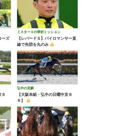
ミスターＸの帯封ミッション
ローズ
【レパードＳ】パイロマンサー直
線で先団を丸のみ
弘中の見解
京６
【大阪本紙・弘中の日曜中京８
Ｒ】