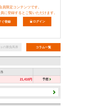
会員限定コンテンツです。
会員に登録するとご覧いただけます。
ログイン
すぐ登録
ョの勝負馬券
コラム一覧
配当
予想
21,410円