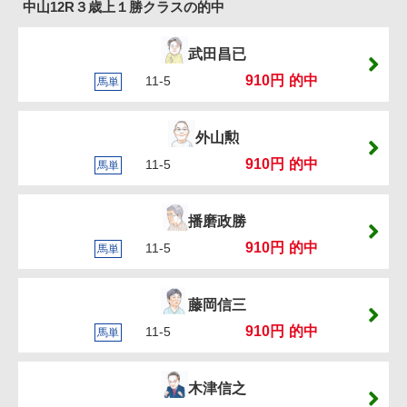
中山12R３歳上１勝クラスの的中
武田昌已
910円
的中
11-5
馬単
外山勲
910円
的中
11-5
馬単
播磨政勝
910円
的中
11-5
馬単
藤岡信三
910円
的中
11-5
馬単
木津信之