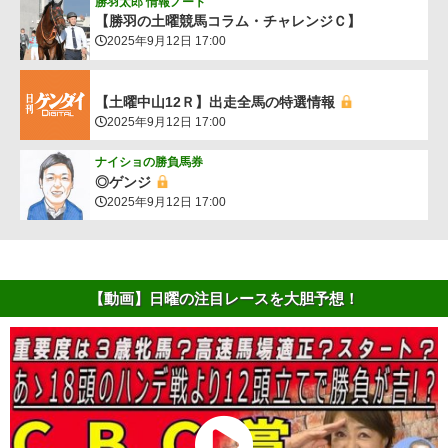
勝羽太郎 情報ノート
【勝羽の土曜競馬コラム・チャレンジＣ】
2025年9月12日 17:00
【土曜中山12Ｒ】出走全馬の特選情報
2025年9月12日 17:00
ナイショの勝負馬券
◎ゲンジ
2025年9月12日 17:00
【動画】日曜の注目レースを大胆予想！