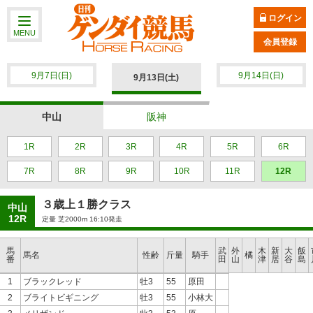
ログイン
MENU
会員登録
9月7日(日)
9月14日(日)
9月13日(土)
中山
阪神
1R
2R
3R
4R
5R
6R
7R
8R
9R
10R
11R
12R
３歳上１勝クラス
中山
12R
定量 芝2000m 16:10発走
馬
武
外
木
新
大
飯
馬名
性齢
斤量
騎手
橘
番
田
山
津
居
谷
島
1
ブラックレッド
牡3
55
原田
2
ブライトビギニング
牡3
55
小林大