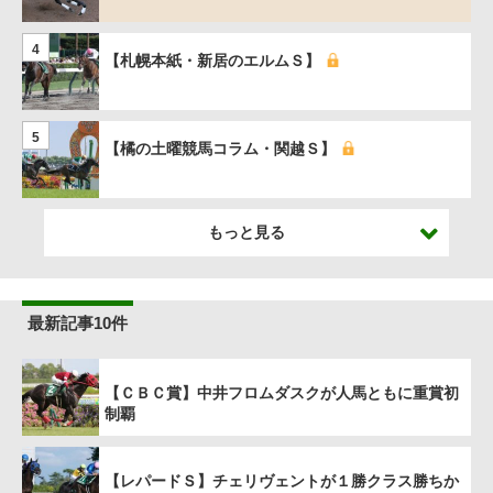
4
【札幌本紙・新居のエルムＳ】
5
【橘の土曜競馬コラム・関越Ｓ】
もっと見る
最新記事10件
【ＣＢＣ賞】中井フロムダスクが人馬ともに重賞初
制覇
【レパードＳ】チェリヴェントが１勝クラス勝ちか