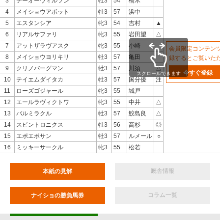
3
テーオーウィルソン
牡3
54
橋木
4
メイショウアボット
牡3
57
浜中
5
エスタンシア
牝3
54
吉村
▲
6
リアルサファリ
牝3
55
岩田望
△
7
アットザラヴアスク
牝3
55
小崎
会員限定コンテン
8
メイショウヨリキリ
牡3
57
亀田
録するとご覧いた
9
クリノバーグマン
牡3
57
川須
△
今すぐ登録
スクロールできます
10
テイエムダイタカ
牡3
57
国分優
注
11
ローズゴジャール
牝3
55
城戸
12
エールラヴィクトワ
牝3
55
中井
△
13
バルミラクル
牡3
57
鮫島良
△
14
スピントロニクス
牡3
56
高杉
◎
15
エポエポサン
牡3
57
ルメール
○
16
ミッキーサークル
牝3
55
松若
厩舎情報
本紙の見解
コラム一覧
ナイショの勝負馬券