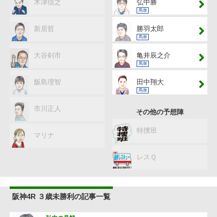
木津信之
弘中勝
馬単
新居哲
勝羽太郎
馬単
大谷剣市
亀井辰之介
馬単
飯島理智
田中翔大
馬単
市川正人
その他の予想陣
特捜班
マリナ
レスＱ
阪神4R ３歳未勝利の記事一覧