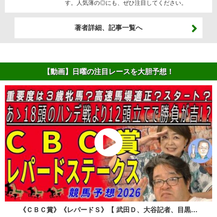
す。人気薄の◎にも、ぜひ注目してください。
著者詳細、記事一覧へ
【動画】日曜の注目レースを大胆予想！
《ＣＢＣ賞》《レパードＳ》【 武田Ｄ、大谷記者、目黒…