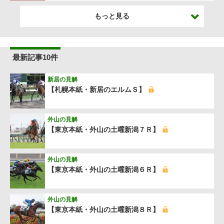
もっと見る
最新記事10件
新居の見解
【札幌本紙・新居のエルムＳ】
外山の見解
【東京本紙・外山の土曜新潟７Ｒ】
外山の見解
【東京本紙・外山の土曜新潟６Ｒ】
外山の見解
【東京本紙・外山の土曜新潟８Ｒ】