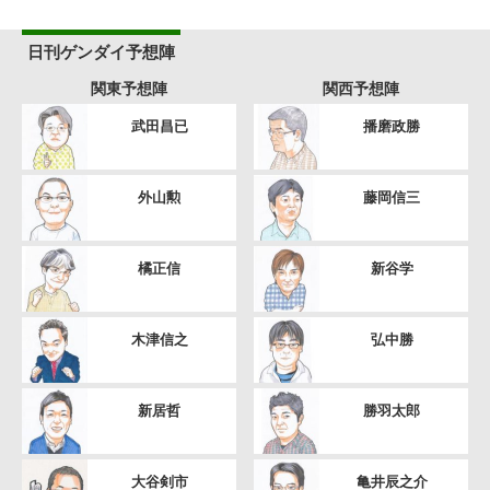
日刊ゲンダイ予想陣
関東予想陣
関西予想陣
武田昌已
播磨政勝
外山勲
藤岡信三
橘正信
新谷学
木津信之
弘中勝
新居哲
勝羽太郎
大谷剣市
亀井辰之介