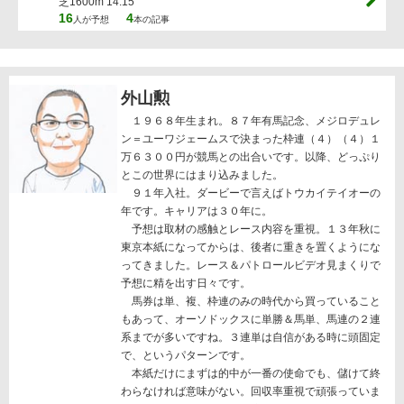
芝1600m 14:15
16
4
人が予想
本の記事
外山勲
１９６８年生まれ。８７年有馬記念、メジロデュレ
ン＝ユーワジェームスで決まった枠連（４）（４）１
万６３００円が競馬との出合いです。以降、どっぷり
とこの世界にはまり込みました。
９１年入社。ダービーで言えばトウカイテイオーの
年です。キャリアは３０年に。
予想は取材の感触とレース内容を重視。１３年秋に
東京本紙になってからは、後者に重きを置くようにな
ってきました。レース＆パトロールビデオ見まくりで
予想に精を出す日々です。
馬券は単、複、枠連のみの時代から買っていること
もあって、オーソドックスに単勝＆馬単、馬連の２連
系までが多いですね。３連単は自信がある時に頭固定
で、というパターンです。
本紙だけにまずは的中が一番の使命でも、儲けて終
わらなければ意味がない。回収率重視で頑張っていま