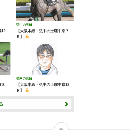
弘中の見解
12
【大阪本紙・弘中の土曜中京７
Ｒ】
弘中の見解
京８
【大阪本紙・弘中の土曜中京12
Ｒ】
る