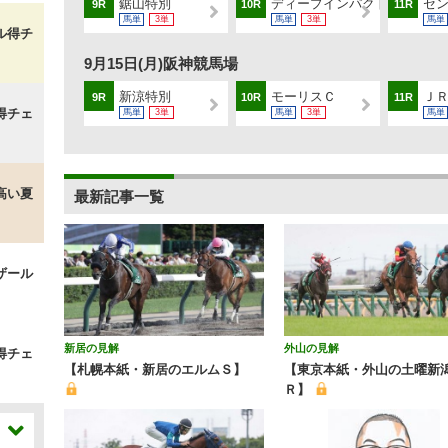
鋸山特別
ディープインパクトＣ
セ
9R
10R
11R
馬単
3単
馬単
3単
馬単
ル得チ
9月15日(月)阪神競馬場
新涼特別
モーリスＣ
Ｊ
9R
10R
11R
得チェ
馬単
3単
馬単
3単
馬単
高い夏
最新記事一覧
ザール
新居の見解
外山の見解
得チェ
【札幌本紙・新居のエルムＳ】
【東京本紙・外山の土曜新
Ｒ】