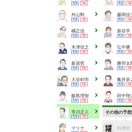
馬単
3単
馬単
3単
外山勲
藤岡信
馬単
3単
馬単
3単
橘正信
新谷学
馬単
3単
馬単
3単
木津信之
弘中勝
馬単
3単
馬単
3単
新居哲
勝羽太
馬単
3単
馬単
3単
大谷剣市
亀井辰
馬単
3単
馬単
3単
飯島理智
田中翔
馬単
3単
馬単
3単
市川正人
その他の予想
馬単
3単
マリナ
特捜班