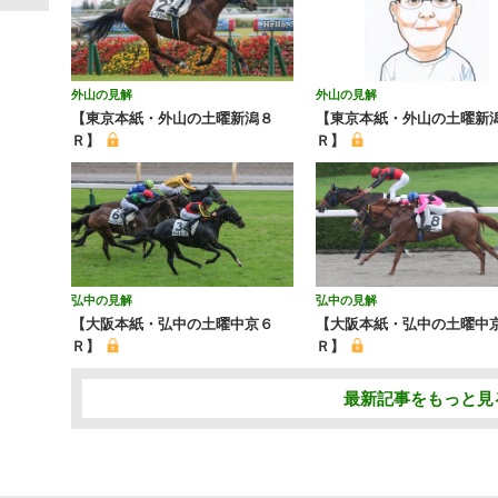
外山の見解
外山の見解
【東京本紙・外山の土曜新潟８
【東京本紙・外山の土曜新潟
Ｒ】
Ｒ】
弘中の見解
弘中の見解
【大阪本紙・弘中の土曜中京６
【大阪本紙・弘中の土曜中
Ｒ】
Ｒ】
最新記事をもっと見