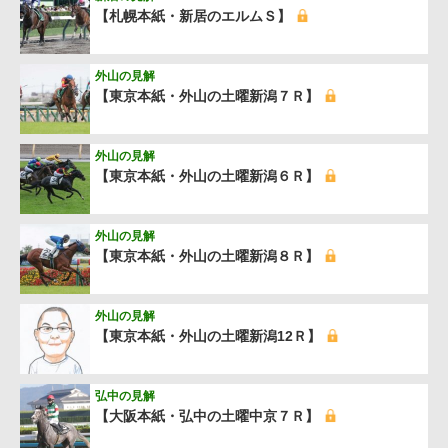
【札幌本紙・新居のエルムＳ】
外山の見解
【東京本紙・外山の土曜新潟７Ｒ】
外山の見解
【東京本紙・外山の土曜新潟６Ｒ】
外山の見解
【東京本紙・外山の土曜新潟８Ｒ】
外山の見解
【東京本紙・外山の土曜新潟12Ｒ】
弘中の見解
【大阪本紙・弘中の土曜中京７Ｒ】