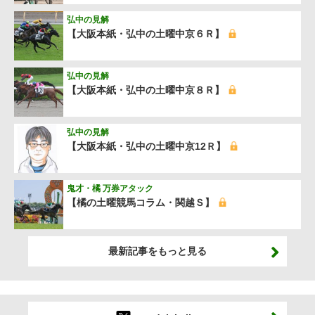
弘中の見解
【大阪本紙・弘中の土曜中京６Ｒ】
弘中の見解
【大阪本紙・弘中の土曜中京８Ｒ】
弘中の見解
【大阪本紙・弘中の土曜中京12Ｒ】
鬼才・橘 万券アタック
【橘の土曜競馬コラム・関越Ｓ】
最新記事をもっと見る