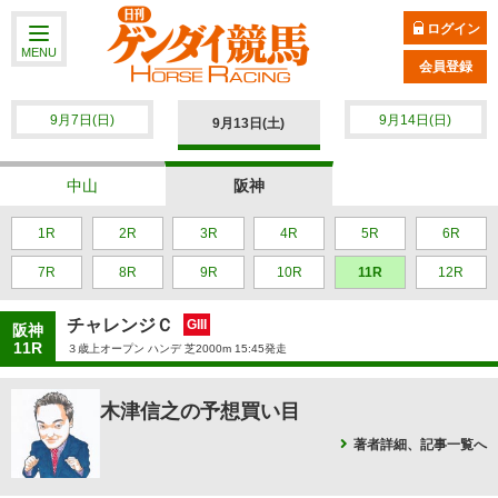
ログイン
MENU
会員登録
9月7日(日)
9月14日(日)
9月13日(土)
中山
阪神
1R
2R
3R
4R
5R
6R
7R
8R
9R
10R
11R
12R
チャレンジＣ
GIII
阪神
11R
３歳上オープン ハンデ 芝2000m 15:45発走
木津信之の予想買い目
著者詳細、記事一覧へ