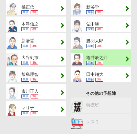
橘正信
新谷学
馬単
3単
馬単
3単
木津信之
弘中勝
馬単
3単
馬単
3単
新居哲
勝羽太郎
馬単
3単
馬単
3単
大谷剣市
亀井辰之介
馬単
3単
馬単
3単
飯島理智
田中翔大
馬単
3単
馬単
3単
市川正人
その他の予想陣
馬単
3単
特捜班
マリナ
馬単
3単
レスＱ