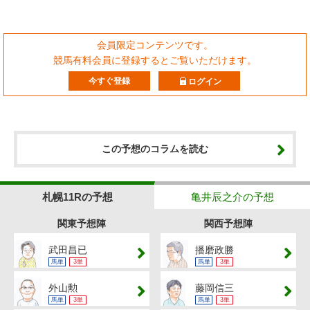
会員限定コンテンツです。
競馬有料会員に登録するとご覧いただけます。
今すぐ登録
ログイン
この予想のコラムを読む
札幌11Rの予想
亀井辰之介の予想
関東予想陣
関西予想陣
武田昌已
播磨政勝
馬単
3単
馬単
3単
外山勲
藤岡信三
馬単
3単
馬単
3単