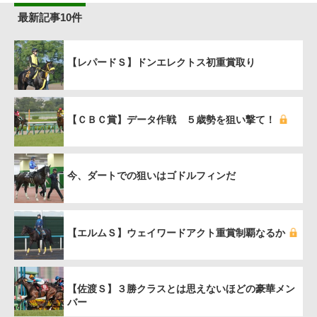
最新記事10件
【レパードＳ】ドンエレクトス初重賞取り
【ＣＢＣ賞】データ作戦 ５歳勢を狙い撃て！
今、ダートでの狙いはゴドルフィンだ
【エルムＳ】ウェイワードアクト重賞制覇なるか
【佐渡Ｓ】３勝クラスとは思えないほどの豪華メン
バー