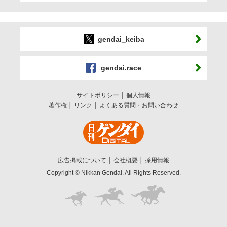
gendai_keiba
gendai.race
サイトポリシー
個人情報
著作権
リンク
よくある質問・お問い合わせ
広告掲載について
会社概要
採用情報
Copyright © Nikkan Gendai. All Rights Reserved.