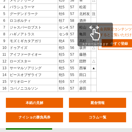
3
メイクアリープ
牡6
58
幸
△
4
パラシュラーマ
牡5
57
松若
5
グーデンドラーク
牡6
57
北村友
注
6
ロコポルティ
牡7
58
酒井
7
ジャスパーロブスト
セン4
57
松山
◎
会員限定コンテンツ
8
ハギノアトラス
セン9
57
亀田
するとご覧いただけ
9
モズミギカタアガリ
牝4
55
高杉
○
今すぐ登録
スクロールできます
10
ドゥアイズ
牝5
56
坂井
△
11
アイファーテイオー
牡5
57
藤懸
12
ローズスター
牡5
57
団野
△
13
サーマルソアリング
牝5
55
西塚
▲
14
ピースオブザライフ
牝5
55
田口
15
マリオロード
牡6
57
小沢
16
コパノニコルソン
牡6
57
菱田
本紙の見解
厩舎情報
ナイショの勝負馬券
コラム一覧