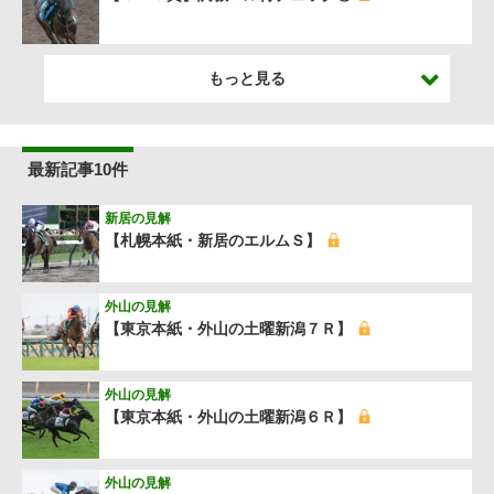
もっと見る
最新記事10件
新居の見解
【札幌本紙・新居のエルムＳ】
外山の見解
【東京本紙・外山の土曜新潟７Ｒ】
外山の見解
【東京本紙・外山の土曜新潟６Ｒ】
外山の見解