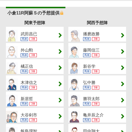
小倉11R阿蘇Ｓの予想提供
関東予想陣
関西予想陣
武田昌已
播磨政勝
馬単
3単
馬単
3単
外山勲
藤岡信三
馬単
3単
馬単
3単
橘正信
新谷学
馬単
3単
馬単
3単
木津信之
弘中勝
馬単
3単
馬単
3単
新居哲
勝羽太郎
馬単
3単
馬単
3単
大谷剣市
亀井辰之介
馬単
3単
馬単
3単
飯島理智
田中翔大