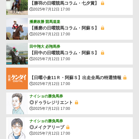
【勝羽の日曜競馬コラム・七夕賞】
2025年7月12日 17:00
播磨政勝 競馬道楽
【播磨の日曜競馬コラム・阿蘇Ｓ】
2025年7月12日 17:00
田中翔大 必翔馬券
【田中の日曜競馬コラム・阿蘇Ｓ】
2025年7月12日 17:00
【日曜小倉11Ｒ・阿蘇Ｓ】出走全馬の特選情報
2025年7月12日 17:00
ナイショの勝負馬券
◎ドゥラレジリエント
2025年7月12日 17:00
ナイショの勝負馬券
◎メイクアリープ
2025年7月12日 17:00