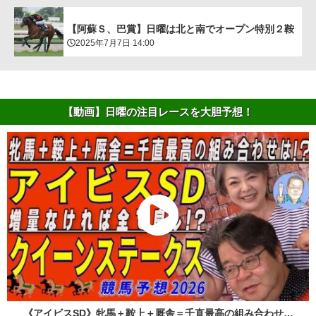
【阿蘇Ｓ、巴賞】日曜は北と南でオープン特別２鞍
2025年7月7日 14:00
【動画】日曜の注目レースを大胆予想！
《アイビスSD》牝馬＋鞍上＋厩舎＝千直最高の組み合わせ…