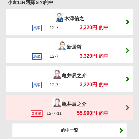
小倉11R阿蘇Ｓの的中
木津信之
3,320円
的中
12-7
馬単
新居哲
3,320円
的中
12-7
馬単
亀井辰之介
3,320円
的中
12-7
馬単
亀井辰之介
55,990円
的中
12-7-11
3連単
的中一覧