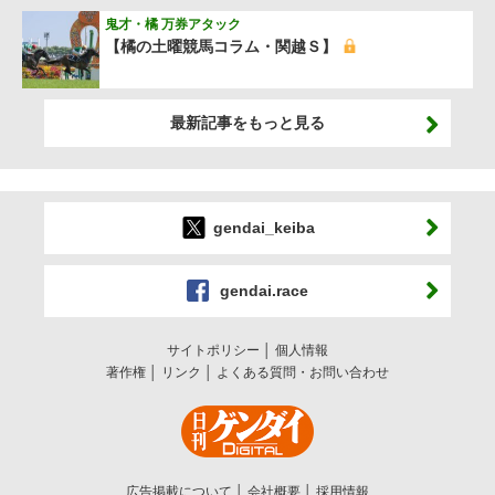
鬼才・橘 万券アタック
【橘の土曜競馬コラム・関越Ｓ】
最新記事をもっと見る
gendai_keiba
gendai.race
サイトポリシー
個人情報
著作権
リンク
よくある質問・お問い合わせ
広告掲載について
会社概要
採用情報