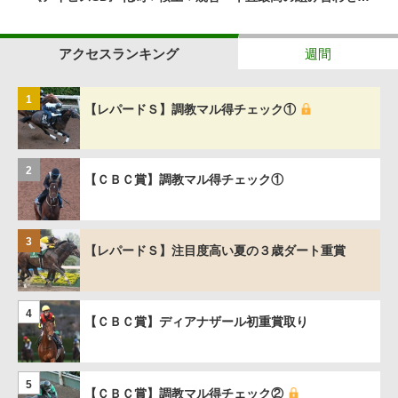
アクセスランキング
週間
1
【レパードＳ】調教マル得チェック①
2
【ＣＢＣ賞】調教マル得チェック①
3
【レパードＳ】注目度高い夏の３歳ダート重賞
4
【ＣＢＣ賞】ディアナザール初重賞取り
5
【ＣＢＣ賞】調教マル得チェック②