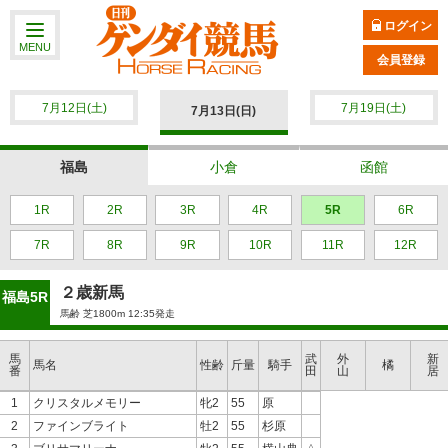
ログイン
MENU
会員登録
7月12日(土)
7月19日(土)
7月13日(日)
福島
小倉
函館
1R
2R
3R
4R
5R
6R
7R
8R
9R
10R
11R
12R
２歳新馬
福島5R
馬齢 芝1800m 12:35発走
馬
武
外
新
馬名
性齢
斤量
騎手
橘
番
田
山
居
1
クリスタルメモリー
牝2
55
原
2
ファインブライト
牡2
55
杉原