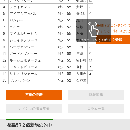
3
ブリサマリーナ
牝2
55
横山典
△
4
ファイアマン
牡2
55
大野
△
5
アイアムアッパレ
牡2
55
菅原明
△
6
パンジー
牝2
55
丸田
会員限定コンテンツ
7
ライカ
牡2
52
佐藤
録するとご覧いただ
8
マイネルリーヒム
牡2
55
石橋
今すぐ登録
9
ジェイドテソーロ
牝2
55
木幡巧
スクロールできます
10
バーヴァンシー
牝2
55
三浦
△
11
ガードオブオナー
牡2
55
戸崎
注
12
ルージュボヤージュ
牝2
55
荻野極
◎
13
ジャストビコーズ
牝2
53
今村
○
14
サトノリシャール
牡2
55
古川吉
▲
15
ソルトバーン
牝2
52
石神道
厩舎情報
本紙の見解
ナイショの勝負馬券
コラム一覧
福島5R２歳新馬の的中