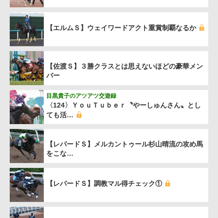
【エルムＳ】ウェイワードアクト重賞制覇なるか
【佐渡Ｓ】３勝クラスとは思えないほどの豪華メン
バー
目黒貴子のアツアツ交遊録
〈124〉ＹｏｕＴｕｂｅｒ〝やーしゅんさん〟とし
ても活…
【レパードＳ】メルカントゥール杉山晴流の攻め馬
をこな…
【レパードＳ】調教マル得チェック①