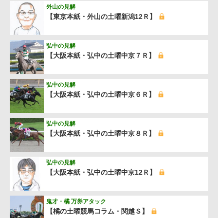
外山の見解
【東京本紙・外山の土曜新潟12Ｒ】
弘中の見解
【大阪本紙・弘中の土曜中京７Ｒ】
弘中の見解
【大阪本紙・弘中の土曜中京６Ｒ】
弘中の見解
【大阪本紙・弘中の土曜中京８Ｒ】
弘中の見解
【大阪本紙・弘中の土曜中京12Ｒ】
鬼才・橘 万券アタック
【橘の土曜競馬コラム・関越Ｓ】