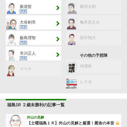
新居哲
勝羽太郎
馬単
大谷剣市
亀井辰之介
馬単
飯島理智
田中翔大
馬単
市川正人
その他の予想陣
馬単
特捜班
マリナ
レスＱ
福島1R ２歳未勝利の記事一覧
外山の見解
【土曜福島１Ｒ】外山の見解と厳選！厩舎の本音