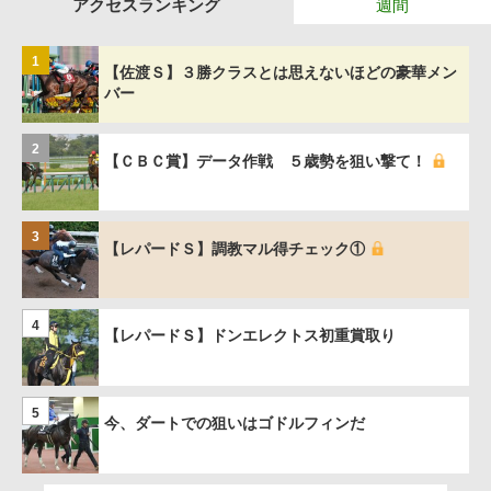
アクセスランキング
週間
1
【佐渡Ｓ】３勝クラスとは思えないほどの豪華メン
バー
2
【ＣＢＣ賞】データ作戦 ５歳勢を狙い撃て！
3
【レパードＳ】調教マル得チェック①
4
【レパードＳ】ドンエレクトス初重賞取り
5
今、ダートでの狙いはゴドルフィンだ