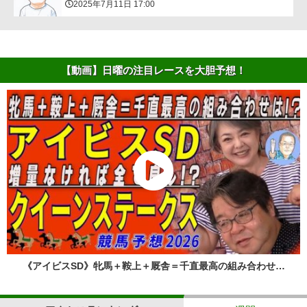
2025年7月11日 17:00
【動画】日曜の注目レースを大胆予想！
《アイビスSD》牝馬＋鞍上＋厩舎＝千直最高の組み合わせ…