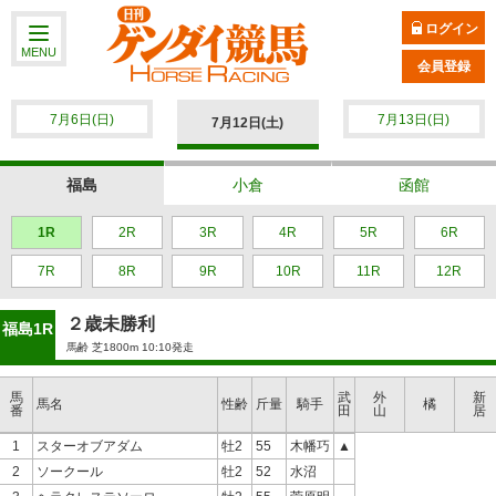
ログイン
MENU
会員登録
7月6日(日)
7月13日(日)
7月12日(土)
福島
小倉
函館
1R
2R
3R
4R
5R
6R
7R
8R
9R
10R
11R
12R
２歳未勝利
福島1R
馬齢 芝1800m 10:10発走
馬
武
外
新
馬名
性齢
斤量
騎手
橘
番
田
山
居
1
スターオブアダム
牡2
55
木幡巧
▲
2
ソークール
牡2
52
水沼