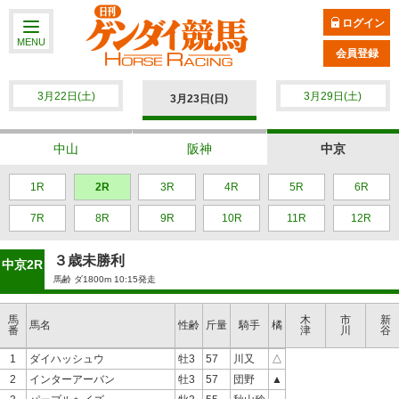
ログイン
MENU
会員登録
3月22日(土)
3月29日(土)
3月23日(日)
中山
阪神
中京
1R
2R
3R
4R
5R
6R
7R
8R
9R
10R
11R
12R
３歳未勝利
中京2R
馬齢 ダ1800m 10:15発走
馬
木
市
新
馬名
性齢
斤量
騎手
橘
番
津
川
谷
1
ダイハッシュウ
牡3
57
川又
△
2
インターアーバン
牡3
57
団野
▲