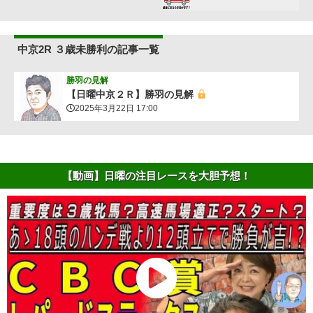
中京2R ３歳未勝利の記事一覧
勝羽の見解
【日曜中京２Ｒ】勝羽の見解
2025年3月22日 17:00
【動画】日曜の注目レースを大胆予想！