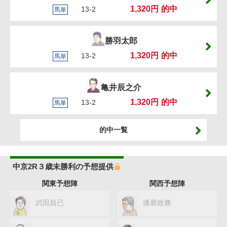
1,320円
的中
13-2
馬単
勝羽太郎
1,320円
的中
13-2
馬単
亀井辰之介
1,320円
的中
13-2
馬単
的中一覧
中京2R３歳未勝利の予想提供
関東予想陣
関西予想陣
武田昌已
播磨政勝