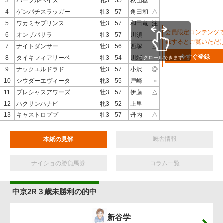
3
パープルヘイズ
牝3
55
秋山稔
4
ゲンパチスラッガー
牡3
57
角田和
△
5
ワカミヤプリンス
牡3
57
和田竜
注
会員限定コンテンツ
6
オンザバサラ
牡3
57
川須
録するとご覧いただ
7
ナイトダンサー
牡3
56
西塚
△
今すぐ登録
8
タイキフィアリーベ
牡3
54
川端
スクロールできます
9
ナックエルドラド
牡3
57
小沢
◎
10
シウダーエヴィータ
牝3
55
戸崎
○
11
プレシャスアワーズ
牡3
57
伊藤
△
12
ハクサンハナビ
牝3
52
上里
13
キャストロププ
牡3
57
丹内
△
厩舎情報
本紙の見解
ナイショの勝負馬券
コラム一覧
中京2R３歳未勝利の的中
新谷学