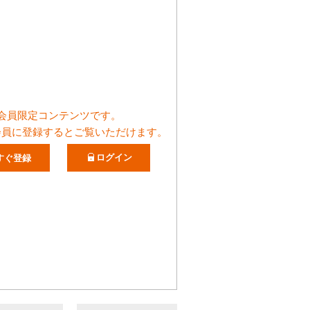
会員限定コンテンツです。
会員に登録するとご覧いただけます。
ログイン
すぐ登録