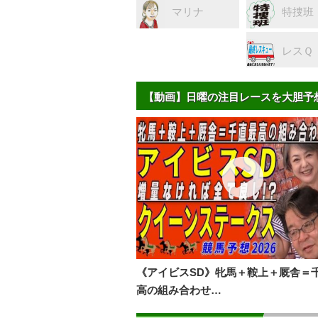
マリナ
特捜班
レスＱ
【動画】日曜の注目レースを大胆予
《アイビスSD》牝馬＋鞍上＋厩舎＝
高の組み合わせ…