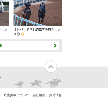
チェッ
【レパードＳ】調教マル得チェッ
ク②
る
せ
広告掲載について
会社概要
採用情報