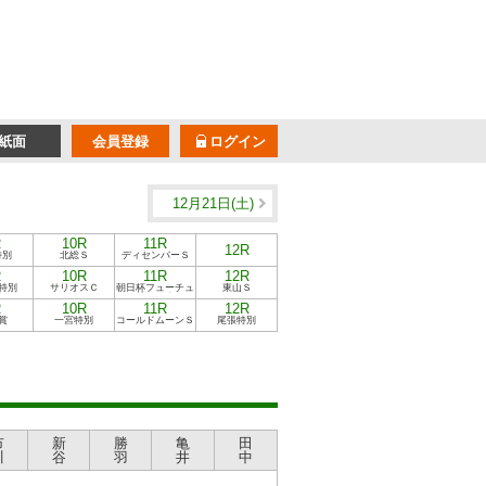
紙面
会員登録
ログイン
12月21日(土)
R
10R
11R
12R
特別
北総Ｓ
ディセンバーＳ
R
10R
11R
12R
特別
サリオスＣ
朝日杯フューチュ
東山Ｓ
リティＳ
R
10R
11R
12R
賞
一宮特別
コールドムーンＳ
尾張特別
市
新
勝
亀
田
川
谷
羽
井
中