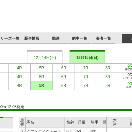
シリーズ一覧
厩舎情報
動画
的中一覧
著者一覧
12月14日(土)
12月15日(日)
9
4R
5R
6R
7R
8R
香取
9
4R
5R
6R
7R
8R
小倉山
9
4R
5R
6R
7R
8R
寒椿
0m 12:05発走
馬
木
馬名
性齢
斤量
騎手
橘
番
津
1
クアトロイヴェール
牡2
53
川端