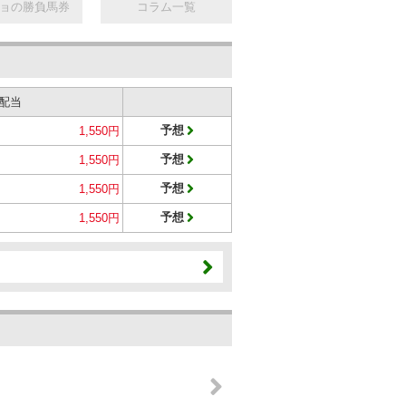
ョの勝負馬券
コラム一覧
配当
予想
1,550円
予想
1,550円
予想
1,550円
予想
1,550円