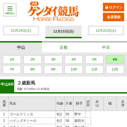
ログイン
MENU
会員登録
12月14日(土)
12月21日(土)
12月15日(日)
中山
京都
中京
1R
2R
3R
4R
5R
6R
7R
8R
9R
10R
11R
12R
２歳新馬
中山6R
馬齢 ダ1200m 12:45発走
馬
武
外
木
馬名
性齢
斤量
騎手
橘
番
田
山
津
1
ゴールドリッカ
牝2
55
野中
2
ハインズテソーロ
牡2
56
柴田大