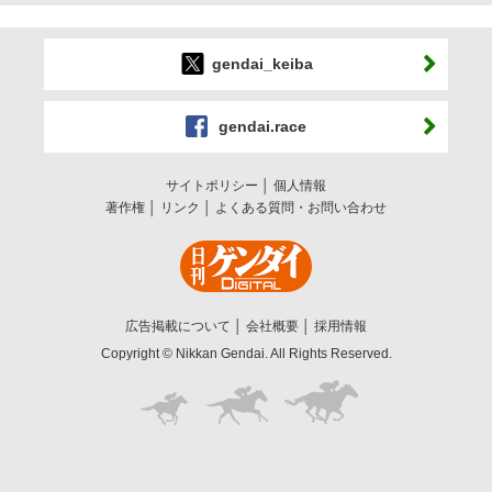
gendai_keiba
gendai.race
サイトポリシー
個人情報
著作権
リンク
よくある質問・お問い合わせ
広告掲載について
会社概要
採用情報
Copyright © Nikkan Gendai. All Rights Reserved.