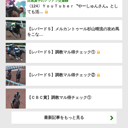
目黒貴子のアツアツ交遊録
〈124〉ＹｏｕＴｕｂｅｒ〝やーしゅんさん〟とし
ても活…
【レパードＳ】メルカントゥール杉山晴流の攻め馬
をこな…
【レパードＳ】調教マル得チェック①
【レパードＳ】調教マル得チェック②
【ＣＢＣ賞】調教マル得チェック①
最新記事をもっと見る