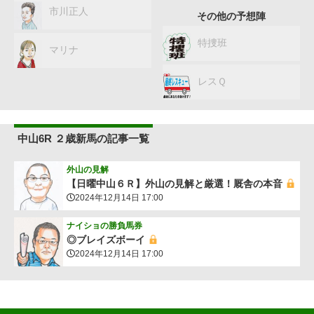
市川正人
その他の予想陣
特捜班
マリナ
レスＱ
中山6R ２歳新馬の記事一覧
外山の見解
【日曜中山６Ｒ】外山の見解と厳選！厩舎の本音
2024年12月14日 17:00
ナイショの勝負馬券
◎ブレイズボーイ
2024年12月14日 17:00