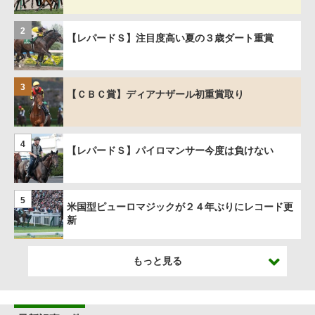
2
【レパードＳ】注目度高い夏の３歳ダート重賞
3
【ＣＢＣ賞】ディアナザール初重賞取り
4
【レパードＳ】パイロマンサー今度は負けない
5
米国型ピューロマジックが２４年ぶりにレコード更
新
もっと見る