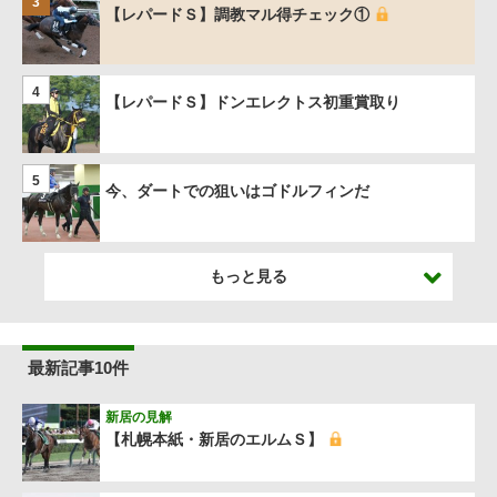
3
【レパードＳ】調教マル得チェック①
4
【レパードＳ】ドンエレクトス初重賞取り
5
今、ダートでの狙いはゴドルフィンだ
もっと見る
最新記事10件
新居の見解
【札幌本紙・新居のエルムＳ】