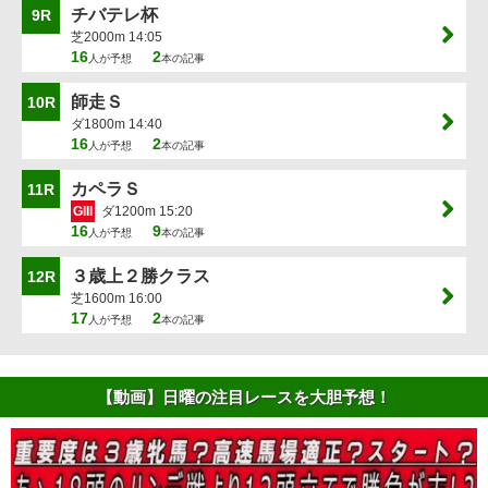
チバテレ杯
9R
芝2000m 14:05
16
2
人が予想
本の記事
師走Ｓ
10R
ダ1800m 14:40
16
2
人が予想
本の記事
カペラＳ
11R
GIII
ダ1200m 15:20
16
9
人が予想
本の記事
３歳上２勝クラス
12R
芝1600m 16:00
17
2
人が予想
本の記事
【動画】日曜の注目レースを大胆予想！