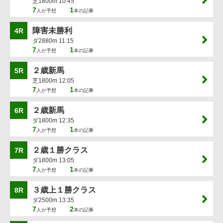
芝1800m 10:45
7
1
人が予想
本の記事
障害未勝利
4R
ダ2880m 11:15
7
1
人が予想
本の記事
２歳新馬
5R
芝1800m 12:05
7
1
人が予想
本の記事
２歳新馬
6R
ダ1800m 12:35
7
1
人が予想
本の記事
２歳１勝クラス
7R
ダ1800m 13:05
7
1
人が予想
本の記事
３歳上１勝クラス
8R
ダ2500m 13:35
7
2
人が予想
本の記事