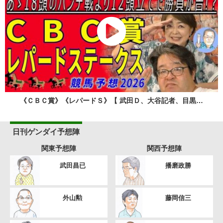
《ＣＢＣ賞》《レパードＳ》【 武田Ｄ、大谷記者、目黒…
日刊ゲンダイ予想陣
関東予想陣
関西予想陣
武田昌已
播磨政勝
外山勲
藤岡信三