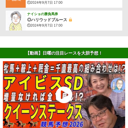
2024年9月7日 17:00
ナイショの勝負馬券
◎ハリウッドブルース
2024年9月7日 17:00
【動画】日曜の注目レースを大胆予想！