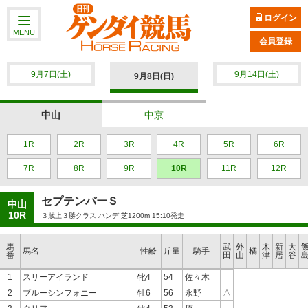
ログイン
MENU
会員登録
9月7日(土)
9月14日(土)
9月8日(日)
中山
中京
1R
2R
3R
4R
5R
6R
7R
8R
9R
10R
11R
12R
セプテンバーＳ
中山
10R
３歳上３勝クラス ハンデ 芝1200m 15:10発走
馬
武
外
木
新
大
馬名
性齢
斤量
騎手
橘
番
田
山
津
居
谷
1
スリーアイランド
牝4
54
佐々木
2
ブルーシンフォニー
牡6
56
永野
△