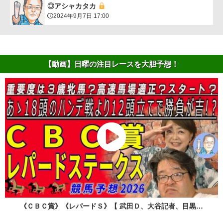
◎アシャカタカ
2024年9月7日 17:00
【動画】日曜の注目レースを大胆予想！
《ＣＢＣ賞》《レパードＳ》【 武田Ｄ、大谷記者、目黒…