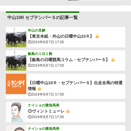
中山10R セプテンバーＳの記事一覧
外山の見解
【東京本紙・外山の日曜中山10Ｒ】
2024年9月7日 17:00
飯島の１日１鞍
【飯島の日曜競馬コラム・セプテンバーＳ】
2024年9月7日 17:00
【日曜中山10Ｒ・セプテンバーＳ】出走全馬の特選
情報
2024年9月7日 17:00
ナイショの勝負馬券
◎ヴィントミューレ
2024年9月7日 17:00
ナイショの勝負馬券