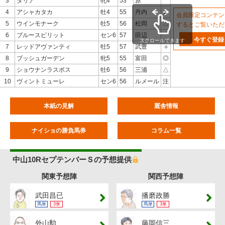
3
タリア
牝4
53
原
4
アシャカタカ
牡4
55
丹内
▲
会員限定コンテン
5
ウインモナーク
牡5
56
松岡
△
するとご覧いただ
6
ブルースピリット
セン6
57
田辺
今すぐ登録
スクロールできます
7
レッドアヴァンティ
牡5
57
武豊
○
8
ブッシュガーデン
牝5
55
富田
◎
9
ショウナンラスボス
牡6
56
三浦
△
10
ヴィントミューレ
セン6
56
ルメール
注
本紙の見解
厩舎情報
ナイショの勝負馬券
コラム一覧
中山10RセプテンバーＳの予想提供
関東予想陣
関西予想陣
武田昌已
播磨政勝
馬単
3単
馬単
3単
外山勲
藤岡信三