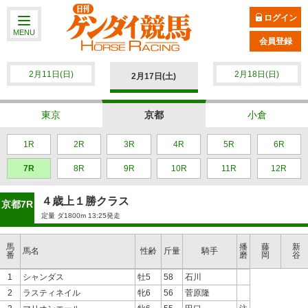
ログイン
MENU
会員登録
2月11日(日)
2月18日(日)
2月17日(土)
東京
京都
小倉
1R
2R
3R
4R
5R
6R
7R
8R
9R
10R
11R
12R
４歳上１勝クラス
京都7R
定量 ダ1800m 13:25発走
馬
播
藤
新
馬名
性齢
斤量
騎手
番
磨
岡
谷
1
シャンダス
牡5
58
石川
2
ラスティネイル
牝6
56
菅原隆