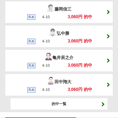
藤岡信三
3,060円
的中
4-10
馬単
弘中勝
3,060円
的中
4-10
馬単
亀井辰之介
3,060円
的中
4-10
馬単
田中翔大
3,060円
的中
4-10
馬単
的中一覧