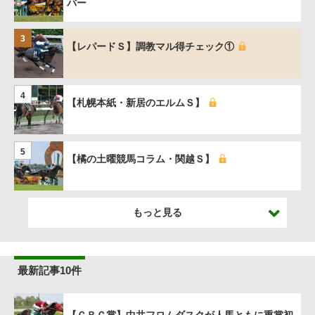
バー
3
【レパードＳ】調教マル得チェック①
4
【札幌本紙・新居のエルムＳ】
5
【橘の土曜競馬コラム・関越Ｓ】
もっと見る
最新記事10件