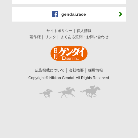
gendai.race
サイトポリシー
個人情報
著作権
リンク
よくある質問・お問い合わせ
広告掲載について
会社概要
採用情報
Copyright © Nikkan Gendai. All Rights Reserved.