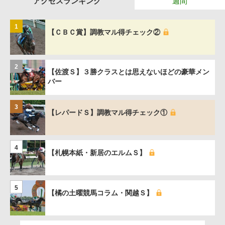
アクセスランキング
週間
1
【ＣＢＣ賞】調教マル得チェック②
2
【佐渡Ｓ】３勝クラスとは思えないほどの豪華メン
バー
3
【レパードＳ】調教マル得チェック①
4
【札幌本紙・新居のエルムＳ】
5
【橘の土曜競馬コラム・関越Ｓ】