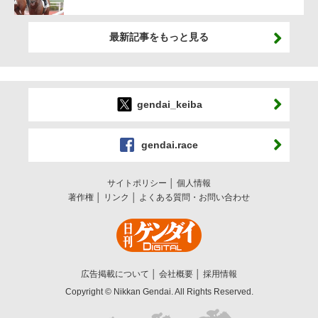
最新記事をもっと見る
gendai_keiba
gendai.race
サイトポリシー
個人情報
著作権
リンク
よくある質問・お問い合わせ
広告掲載について
会社概要
採用情報
Copyright © Nikkan Gendai. All Rights Reserved.