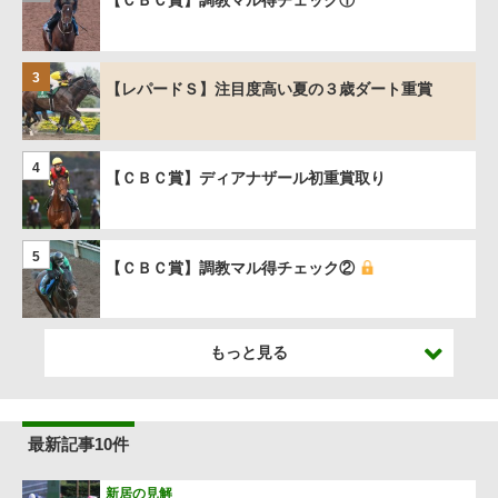
【ＣＢＣ賞】調教マル得チェック①
3
【レパードＳ】注目度高い夏の３歳ダート重賞
4
【ＣＢＣ賞】ディアナザール初重賞取り
5
【ＣＢＣ賞】調教マル得チェック②
もっと見る
最新記事10件
新居の見解