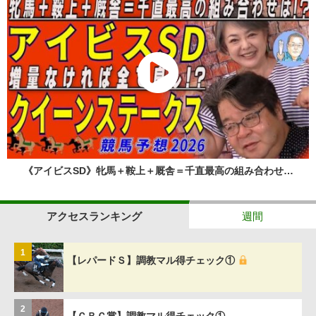
《アイビスSD》牝馬＋鞍上＋厩舎＝千直最高の組み合わせ…
アクセスランキング
週間
1
【レパードＳ】調教マル得チェック①
2