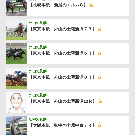
【札幌本紙・新居のエルムＳ】
外山の見解
【東京本紙・外山の土曜新潟７Ｒ】
外山の見解
【東京本紙・外山の土曜新潟６Ｒ】
外山の見解
【東京本紙・外山の土曜新潟８Ｒ】
外山の見解
【東京本紙・外山の土曜新潟12Ｒ】
弘中の見解
【大阪本紙・弘中の土曜中京７Ｒ】