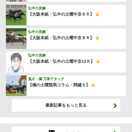
弘中の見解
【大阪本紙・弘中の土曜中京６Ｒ】
弘中の見解
【大阪本紙・弘中の土曜中京８Ｒ】
弘中の見解
【大阪本紙・弘中の土曜中京12Ｒ】
鬼才・橘 万券アタック
【橘の土曜競馬コラム・関越Ｓ】
最新記事をもっと見る